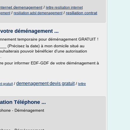
 internet demenagement
/
lettre resiliation internet
/
/
resiliation contrat
agement
resiliation adsl demenagement
 votre déménagement ...
tionnement temporaire pour déménagement GRATUIT !
__ (Précisez la date) à mon domicile situé au
ouhaiterais pouvoir bénéficier d'une autorisation
.
ttre pour informer EDF-GDF de votre déménagement à
demenagement devis gratuit
/
/
 gratuit
lettre
iation Téléphone ...
éléphone - Déménagement