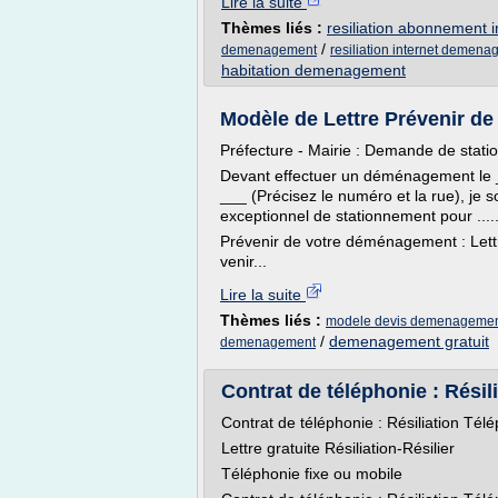
Lire la suite
Thèmes liés :
resiliation abonnement
/
demenagement
resiliation internet demen
habitation demenagement
Modèle de Lettre Prévenir de
Préfecture - Mairie : Demande de sta
Devant effectuer un déménagement le _
___ (Précisez le numéro et la rue), je s
exceptionnel de stationnement pour .....
Prévenir de votre déménagement : Le
venir...
Lire la suite
Thèmes liés :
modele devis demenagement
/
demenagement gratuit
demenagement
Contrat de téléphonie : Résil
Contrat de téléphonie : Résiliation T
Lettre gratuite Résiliation-Résilier
Téléphonie fixe ou mobile