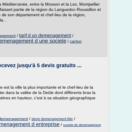
a Méditerranée, entre la Mosson et la Lez, Montpellier
aisant partie de la région du Languedoc-Roussillon et
 de son département et chef-lieu de la région,
a...
tarif d un demenagement
nagement
/
/
emenagement d une societe
/
carton
evez jusqu'à 5 devis gratuits ...
est la ville la plus importante et le chef-lieu de la
ée dans la vallée de la Deûle dont différents bras la
mètres en hauteur, c'est à sa situation géographique
n demenagement
/
/
devis demenagement lille
menagement d entreprise
/
societe de demenagement