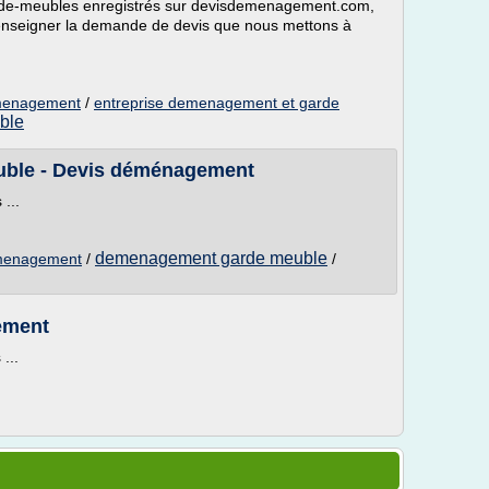
garde-meubles enregistrés sur devisdemenagement.com,
renseigner la demande de devis que nous mettons à
emenagement
/
entreprise demenagement et garde
ble
uble - Devis déménagement
...
demenagement garde meuble
emenagement
/
/
ement
...