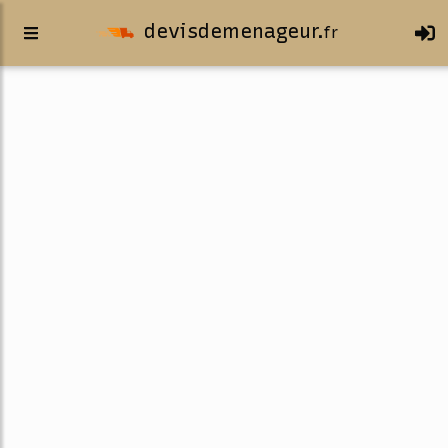
devisdemenageur.
fr