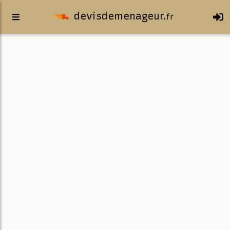
devisdemenageur.
fr