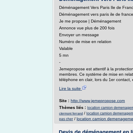
Déménagement Vers Paris Ile de Fran
Déménagement vers paris ile de franc
Je me propose | Déménagement
Annonce vue plus de 200 fois
Envoyer un message
Numéro de mise en relation
Valable
5 mn
-
Jemepropose est attentif à la protectio
membres. Ce système de mise en relati
téléphone en clair, lors du 1er contact, e
Lire la suite
Site :
http://www.jemepropose.com
Thèmes liés :
location camion demenagem
/
location camion demenageme
clermont ferrand
/
location camion demenageme
pas cher
Devis de déménagement en l