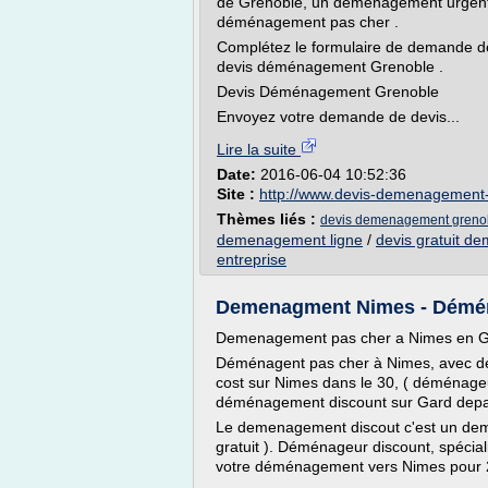
de Grenoble, un déménagement urgent 
déménagement pas cher .
Complétez le formulaire de demande de
devis déménagement Grenoble .
Devis Déménagement Grenoble
Envoyez votre demande de devis...
Lire la suite
Date:
2016-06-04 10:52:36
Site :
http://www.devis-demenagement
Thèmes liés :
devis demenagement greno
demenagement ligne
/
devis gratuit d
entreprise
Demenagment Nimes - Démé
Demenagement pas cher a Nimes en G
Déménagent pas cher à Nimes, avec d
cost sur Nimes dans le 30, ( déménage
déménagement discount sur Gard depa
Le demenagement discout c'est un de
gratuit ). Déménageur discount, spéci
votre déménagement vers Nimes pour 2