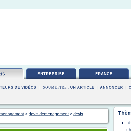
ENTREPRISE
FRANCE
RIS
TEURS DE VIDÉOS
| SOUMETTRE :
UN ARTICLE
|
ANNONCER
|
Thèm
demenagement
>
devis demenagement
>
devis
d
ch