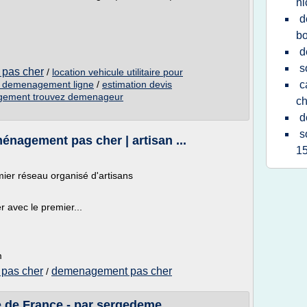
ni
d
b
d
s
pas cher
/
location vehicule utilitaire pour
it demenagement ligne
/
estimation devis
c
gement trouvez demenageur
ch
d
s
agement pas cher | artisan ...
1
er réseau organisé d'artisans
avec le premier...
m
pas cher
demenagement pas cher
/
de France - par sergedeme ...