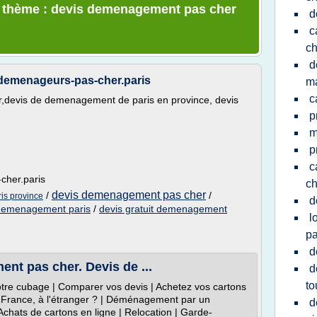
le thème : devis demenagement pas cher
d
c
ch
d
-demenageurs-pas-cher.paris
ma
c
,devis de demenagement de paris en province, devis
p
m
p
c
cher.paris
ch
devis demenagement pas cher
/
/
is province
d
demenagement paris
/
devis gratuit demenagement
l
pa
d
t pas cher. Devis de ...
d
to
tre cubage | Comparer vos devis | Achetez vos cartons
 France, à l'étranger ? | Déménagement par un
d
 Achats de cartons en ligne | Relocation | Garde-