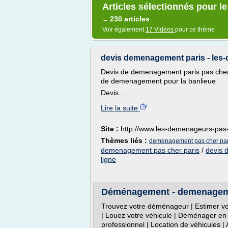
Articles sélectionnés pour 
230 articles
→
Voir également
17 Vidéos
pour ce thème
devis demenagement paris - les
Devis de demenagement paris pas cher
de demenagement pour la banlieue
Devis...
Lire la suite
Site :
http://www.les-demenageurs-pas-
Thèmes liés :
demenagement pas cher par
demenagement pas cher paris
/
devis 
ligne
Déménagement - demenagemen
Trouvez votre déménageur | Estimer vo
| Louez votre véhicule | Déménager en
professionnel | Location de véhicules |