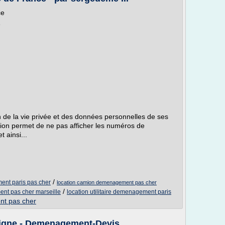
ce
e
n de la vie privée et des données personnelles de ses
on permet de ne pas afficher les numéros de
t ainsi...
/
ent paris pas cher
location camion demenagement pas cher
/
nt pas cher marseille
location utilitaire demenagement paris
nt pas cher
igne - Demenagement-Devis