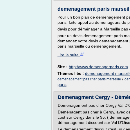
demenagement paris marseil
Pour un bon plan de demenagement par
paris, faite appel au demenageurs de p
devis pour déménager a Marseille pas 
pour un devis demenagement paris mar
demandez votre devis demenagement p
paris marseille ou demenagement...
Lire la suite
Site :
http://www.demenagerparis.com
Thèmes liés :
demenagement marseill
/
demenagement pas cher paris marseille
dem
paris
Demenagment Cergy - Démé
Demenagement pas cher Cergy Val D'O
Déménagent pas cher à Cergy, avec d
cost sur Cergy dans le 95, ( déménage
déménagement discount sur Val D'Oise
Le demenagement discout c'est un de