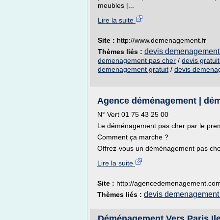
meubles |...
Lire la suite
Site :
http://www.demenagement.fr
devis demenagement 
Thèmes liés :
demenagement pas cher
/
devis gratu
demenagement gratuit
/
devis demena
Agence déménagement | démén
N° Vert 01 75 43 25 00
Le déménagement pas cher par le premi
Comment ça marche ?
Offrez-vous un déménagement pas cher 
Lire la suite
Site :
http://agencedemenagement.co
devis demenagement 
Thèmes liés :
Déménagement Vers Paris Ile 