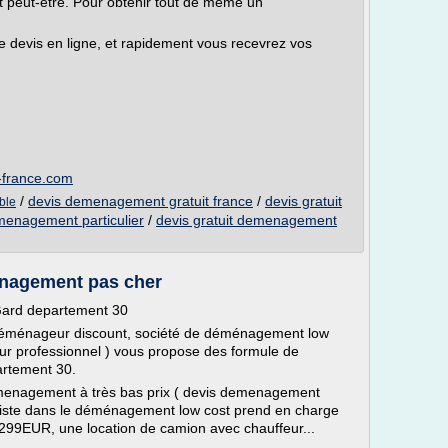
peut-être. Pour obtenir tout de même un
 devis en ligne, et rapidement vous recevrez vos
-france.com
/
devis demenagement gratuit france
/
devis gratuit
ble
emenagement particulier
/
devis gratuit demenagement
nagement pas cher
ard departement 30
éménageur discount, société de déménagement low
ur professionnel ) vous propose des formule de
rtement 30.
menagement à très bas prix ( devis demenagement
aliste dans le déménagement low cost prend en charge
99EUR, une location de camion avec chauffeur...