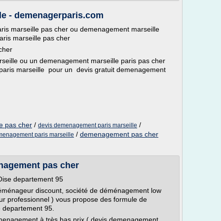
le - demenagerparis.com
is marseille pas cher ou demenagement marseille
aris marseille pas cher
cher
seille ou un demenagement marseille paris pas cher
aris marseille pour un devis gratuit demenagement
e pas cher
/
/
devis demenagement paris marseille
/
demenagement pas cher
enagement paris marseille
nagement pas cher
ise departement 95
éménageur discount, société de déménagement low
ur professionnel ) vous propose des formule de
 departement 95.
menagement à très bas prix ( devis demenagement