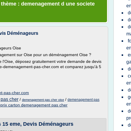
le thème : demenagement d une societe
en
d
d
d
evis Déménageurs
ma
f
en
geurs Oise
nagement sur Oise pour un déménagement Oise ?
e
 l'Oise, déposez gratuitement votre demande de devis
g
te-demenagement-pas-cher.com et comparez jusqu'à 5
d
c
en
d
nt-pas-cher.com
g
pas cher
/
/
demenagement pas
demenagement pas cher oise
en
/
prix carton demenagement pas cher
d
pr
s 15 eme, Devis Déménageurs
d