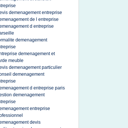
treprise
evis demenagement entreprise
emenagement de l entreprise
emenagement d entreprise
rseille
ormalite demenagement
treprise
ntreprise demenagement et
arde meuble
evis demenagement particulier
onseil demenagement
treprise
emenagement d entreprise paris
estion demenagement
treprise
emenagement entreprise
ofessionnel
emenagement devis