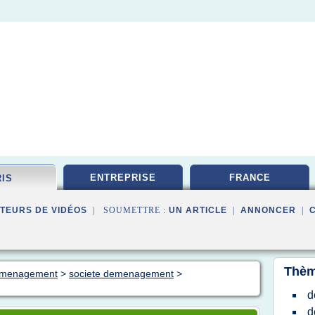
ENTREPRISE
FRANCE
RIS
TEURS DE VIDÉOS
| SOUMETTRE :
UN ARTICLE
|
ANNONCER
|
Thèm
demenagement
>
societe demenagement
>
d
d