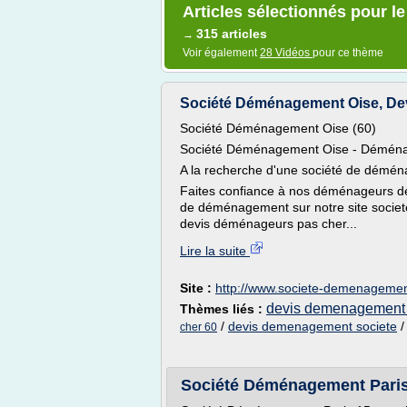
Articles sélectionnés pour 
315 articles
→
Voir également
28 Vidéos
pour ce thème
Société Déménagement Oise, D
Société Déménagement Oise (60)
Société Déménagement Oise - Déména
A la recherche d'une société de démé
Faites confiance à nos déménageurs de
de déménagement sur notre site socie
devis déménageurs pas cher...
Lire la suite
Site :
http://www.societe-demenageme
devis demenagement 
Thèmes liés :
/
devis demenagement societe
cher 60
Société Déménagement Pari