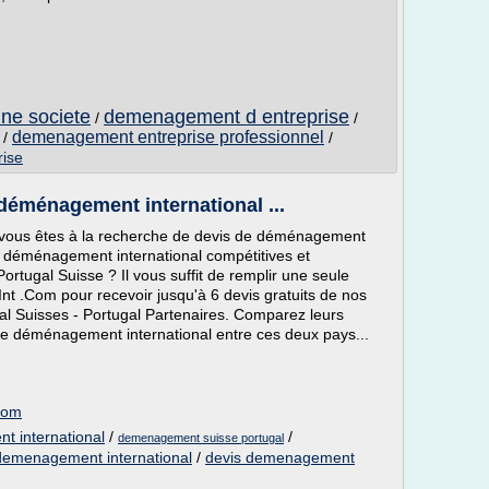
ne societe
demenagement d entreprise
/
/
demenagement entreprise professionnel
/
/
rise
déménagement international ...
, vous êtes à la recherche de devis de déménagement
e déménagement international compétitives et
ugal Suisse ? Il vous suffit de remplir une seule
t .Com pour recevoir jusqu'à 6 devis gratuits de nos
l Suisses - Portugal Partenaires. Comparez leurs
 de déménagement international entre ces deux pays...
com
t international
/
/
demenagement suisse portugal
demenagement international
/
devis demenagement