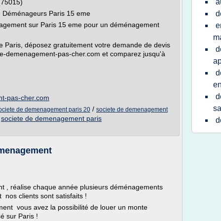
a
(75015)
- Déménageurs Paris 15 eme
d
énagement sur Paris 15 eme pour un déménagement
e
ma
e Paris, déposez gratuitement votre demande de devis
d
ete-demenagement-pas-cher.com et comparez jusqu'à
a
d
en
d
nt-pas-cher.com
sa
/
ociete de demenagement paris 20
societe de demenagement
/
societe de demenagement paris
d
Demenagement
t , réalise chaque année plusieurs déménagements
t nos clients sont satisfaits !
nt vous avez la possibilité de louer un monte
 sur Paris !