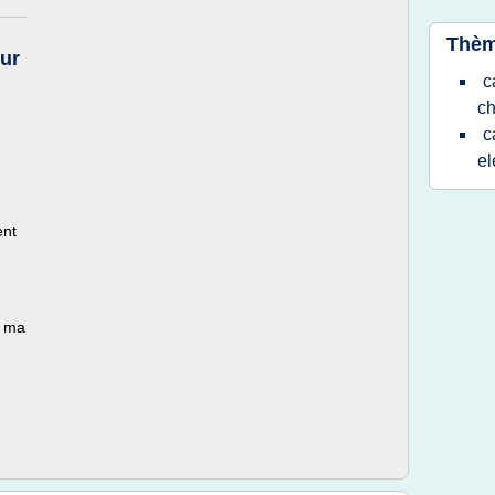
Thèm
ur
c
ch
c
el
ent
t ma