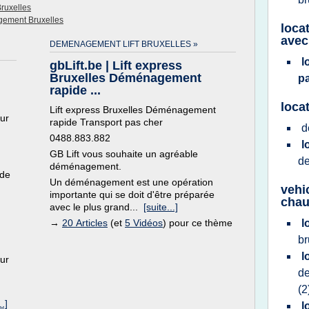
ruxelles
ement Bruxelles
loca
avec
DEMENAGEMENT LIFT BRUXELLES »
l
gbLift.be | Lift express
Bruxelles Déménagement
p
rapide ...
loca
Lift express Bruxelles Déménagement
ur
rapide Transport pas cher
d
0488.883.882
l
GB Lift vous souhaite un agréable
d
déménagement.
 de
Un déménagement est une opération
vehi
importante qui se doit d'être préparée
chau
avec le plus grand...
[suite...]
→
20 Articles
(et
5 Vidéos
) pour ce thème
l
br
l
ur
d
(2
..]
l