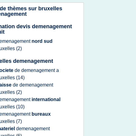
 de thèmes sur
bruxelles
nagement
mation devis demenagement
it
emenagement
nord sud
uxelles
(2)
elles demenagement
ociete
de
demenagement
a
uxelles
(14)
aisse
de
demenagement
uxelles
(2)
emenagement
international
uxelles
(10)
emenagement
bureaux
uxelles
(7)
ateriel
demenagement
uxelles
(6)