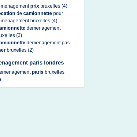
emenagement
prix
bruxelles
(4)
ocation
de
camionnette
pour
emenagement bruxelles
(4)
amionnette
demenagement
uxelles
(3)
amionnette
demenagement
pas
her
bruxelles
(2)
nagement paris londres
emenagement
paris
bruxelles
)