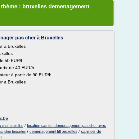
le thème : bruxelles demenagement
ager pas cher à Bruxelles
 à Bruxelles
xelles
r de 50 EUR/h
artir de 40 EUR/h
ateur à partir de 90 EUR/h
 à Bruxelles
es.be
/
location camion demenagement pas cher avec
 cher bruxelles
/
/
camion de
demenagement lift bruxelles
s cher bruxelles
r