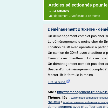
Articles sélectionnés pour 
13 articles
→
Voir également
3 Vidéos
pour ce thème
Déménagement Bruxelles - démén
Un déménagement complèt pas cher sur
Le déménagement le moins cher de Bru
Location de lift avec opérateur à parti
Un camion de 20m3 avec chauffeur à p
Camion avec chauffeur + Lift avec opér
Un déménagement complèt pas cher sur
Besoin d'un déménagement complèt ?
Master-lift la formule la moins...
Lire la suite
Site :
http://demenagement-lift-bruxell
Thèmes liés :
camionnette demenagement pas
/
chauffeur
location camionnette demenagement pa
demenagement avec chauffeur pas che