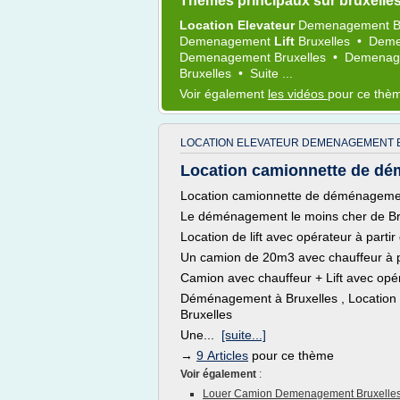
Thèmes principaux sur bruxell
Location Elevateur
Demenagement B
Demenagement
Lift
Bruxelles
•
Dem
Demenagement Bruxelles
•
Demenag
Bruxelles
•
Suite ...
Voir également
les vidéos
pour ce thè
LOCATION ELEVATEUR DEMENAGEMENT 
Location camionnette de dém
Location camionnette de déménagemen
Le déménagement le moins cher de Br
Location de lift avec opérateur à parti
Un camion de 20m3 avec chauffeur à p
Camion avec chauffeur + Lift avec opé
Déménagement à Bruxelles , Location
Bruxelles
Une...
[suite...]
→
9 Articles
pour ce thème
Voir également
:
Louer Camion Demenagement Bruxelle