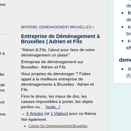
ème
d
l
d
c
MATERIEL DEMENAGEMENT BRUXELLES »
br
Entreprise de Déménagement à
c
Bruxelles | Adrien et Fils
c
"Adrien & Fils, l'atout pour faire de votre
t à
déménagement un plaisir"
deme
Entreprise de déménagement sur
Bruxelles : Adrien et Fils
d
e
Vous projetez de déménager ? Faites
ler
(5
appel à la meilleure entreprise de
déménagements à Bruxelles : Adrien et
 de
Fils.
vos
Finis le stress, les maux de dos, les
caisses impossibles à porter, les objets
ent
perdus ou...
[suite...]
→
6 Articles
(et
1 Vidéos
) pour ce thème
ème
Voir également
:
Caisse De Demenagement Bruxelles