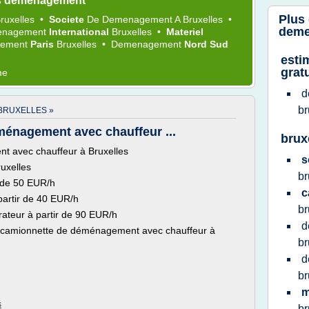
es demenagement
Plus
ruxelles
•
Societe
De
Demenagement
A
Bruxelles
•
deme
enagement
International
Bruxelles
•
Materiel
ement
Paris
Bruxelles
•
Demenagement
Nord Sud
esti
gratu
me
d
br
BRUXELLES »
énagement avec chauffeur ...
brux
t avec chauffeur à Bruxelles
s
uxelles
br
r de 50 EUR/h
c
artir de 40 EUR/h
br
rateur à partir de 90 EUR/h
d
 camionnette de déménagement avec chauffeur à
br
d
br
m
s
br