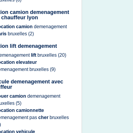
tion camion demenagement
 chauffeur lyon
ocation camion
demenagement
aris
bruxelles
(2)
tion lift demenagement
emenagement
lift
bruxelles
(20)
ocation elevateur
emenagement bruxelles
(9)
cule demenagement avec
ffeur
ouer camion
demenagement
uxelles
(5)
ocation camionnette
emenagement
pas
cher
bruxelles
)
ocation vehicule