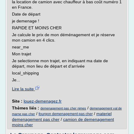
la location de camion avec chauffeur à bas coût numéro 1
en France.
Date de départ
je demenage !
RAPIDE ET MOINS CHER
Je calcule le prix de mon déménagement et je réserve
mon camion en 4 clics.
near_me
Mon trajet
Je selectionne mon trajet, en indiquant ma date de
départ, mon lieu de départ et d'arrivée
local_shipping
Je...
Lire la suite
Site :
louez-demenagez.fr
Thèmes liés :
/
demenagement pas cher nimes
demenagement val de
/
/
materiel
fourgon demenagement pas cher
marne pas cher
demenagement pas cher
/
camion de demenagement
moins cher