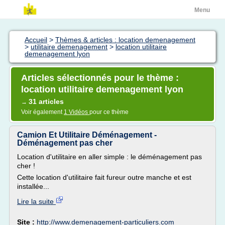
Menu
Accueil
>
Thèmes & articles : location demenagement
>
utilitaire demenagement
>
location utilitaire
demenagement lyon
Articles sélectionnés pour le thème :
location utilitaire demenagement lyon
31 articles
→
Voir également
1 Vidéos
pour ce thème
Camion Et Utilitaire Déménagement -
Déménagement pas cher
Location d'utilitaire en aller simple : le déménagement pas
cher !
Cette location d'utilitaire fait fureur outre manche et est
installée...
Lire la suite
Site :
http://www.demenagement-particuliers.com