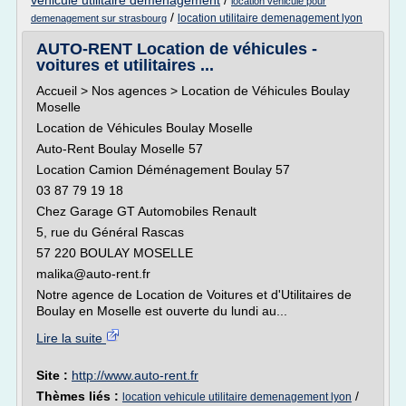
vehicule utilitaire demenagement
/
location vehicule pour
/
location utilitaire demenagement lyon
demenagement sur strasbourg
AUTO-RENT Location de véhicules -
voitures et utilitaires ...
Accueil > Nos agences > Location de Véhicules Boulay
Moselle
Location de Véhicules Boulay Moselle
Auto-Rent Boulay Moselle 57
Location Camion Déménagement Boulay 57
03 87 79 19 18
Chez Garage GT Automobiles Renault
5, rue du Général Rascas
57 220 BOULAY MOSELLE
malika@auto-rent.fr
Notre agence de Location de Voitures et d'Utilitaires de
Boulay en Moselle est ouverte du lundi au...
Lire la suite
Site :
http://www.auto-rent.fr
Thèmes liés :
/
location vehicule utilitaire demenagement lyon