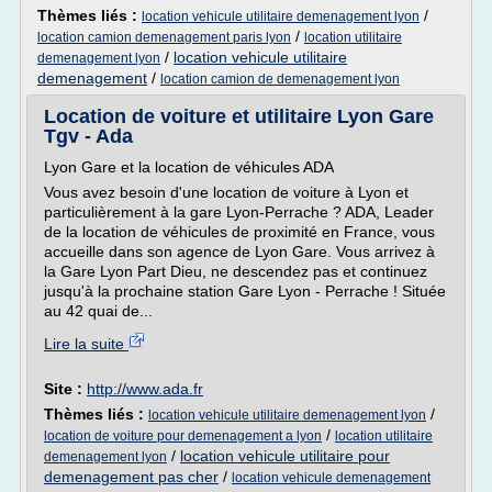
Thèmes liés :
/
location vehicule utilitaire demenagement lyon
/
location camion demenagement paris lyon
location utilitaire
/
location vehicule utilitaire
demenagement lyon
demenagement
/
location camion de demenagement lyon
Location de voiture et utilitaire Lyon Gare
Tgv - Ada
Lyon Gare et la location de véhicules ADA
Vous avez besoin d'une location de voiture à Lyon et
particulièrement à la gare Lyon-Perrache ? ADA, Leader
de la location de véhicules de proximité en France, vous
accueille dans son agence de Lyon Gare. Vous arrivez à
la Gare Lyon Part Dieu, ne descendez pas et continuez
jusqu'à la prochaine station Gare Lyon - Perrache ! Située
au 42 quai de...
Lire la suite
Site :
http://www.ada.fr
Thèmes liés :
/
location vehicule utilitaire demenagement lyon
/
location de voiture pour demenagement a lyon
location utilitaire
/
location vehicule utilitaire pour
demenagement lyon
demenagement pas cher
/
location vehicule demenagement