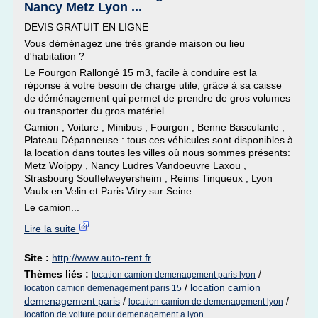
Nancy Metz Lyon ...
DEVIS GRATUIT EN LIGNE
Vous déménagez une très grande maison ou lieu
d'habitation ?
Le Fourgon Rallongé 15 m3, facile à conduire est la
réponse à votre besoin de charge utile, grâce à sa caisse
de déménagement qui permet de prendre de gros volumes
ou transporter du gros matériel.
Camion , Voiture , Minibus , Fourgon , Benne Basculante ,
Plateau Dépanneuse : tous ces véhicules sont disponibles à
la location dans toutes les villes où nous sommes présents:
Metz Woippy , Nancy Ludres Vandoeuvre Laxou ,
Strasbourg Souffelweyersheim , Reims Tinqueux , Lyon
Vaulx en Velin et Paris Vitry sur Seine .
Le camion...
Lire la suite
Site :
http://www.auto-rent.fr
Thèmes liés :
/
location camion demenagement paris lyon
/
location camion
location camion demenagement paris 15
demenagement paris
/
/
location camion de demenagement lyon
location de voiture pour demenagement a lyon