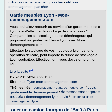
utilitaires demenagement pas cher
/
utilitaire
demenagement pas cher
Garde meubles Lyon - Mon-
demenagement.com
Vous souhaitez recourir au service d'un garde-meubles à
Lyon afin d'effectuer le stockage de vos affaires ?
Comparez les self stockage et les déménageurs qui
proposent un garde-meubles à Lyon avec Mon-
demenagement.com
Effectuer le stockage de vos meubles à Lyon est une
opération délicate, peut importe la durée de stockage à
Lyon souhaitée. Effectivement, vous devez en premier
lieu...
Lire la suite
Date:
2017-03-07 22:19:03
Site :
http://lyon.mon-demenagement.com
Thèmes liés :
/
devis
demenagement et garde meuble lyon
demenagement garde
garde meuble demenagement
/
meuble
/
demenagement lyon devis
/
location utilitaire
demenagement lyon
Louer un camion fourgon de 15m3 à Paris