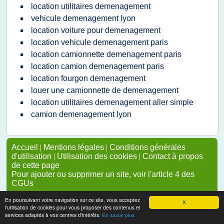
location utilitaires demenagement
vehicule demenagement lyon
location voiture pour demenagement
location vehicule demenagement paris
location camionnette demenagement paris
location camion demenagement paris
location fourgon demenagement
louer une camionnette de demenagement
location utilitaires demenagement aller simple
camion demenagement lyon
Accueil
|
Mentions légales
|
Conditions générales
d'utilisation
|
Utilisation des cookies
|
Contact à propos
de cette page
Pour ajouter ou supprimer un site, voir l'article 4 des
CGUs
En poursuivant votre navigation sur ce site, vous acceptez
X
l'utilisation de cookies pour vous proposer des contenus et
services adaptés à vos centres d'intérêts.
En savoir plus