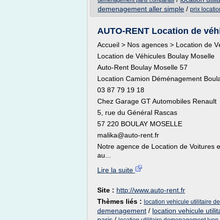
demenagement paris comparatif
demenagement aller simple
/
prix locat
AUTO-RENT Location de véhicul
Accueil > Nos agences > Location de V
Location de Véhicules Boulay Moselle
Auto-Rent Boulay Moselle 57
Location Camion Déménagement Boul
03 87 79 19 18
Chez Garage GT Automobiles Renault
5, rue du Général Rascas
57 220 BOULAY MOSELLE
malika@auto-rent.fr
Notre agence de Location de Voitures et
au...
Lire la suite
Site :
http://www.auto-rent.fr
Thèmes liés :
location vehicule utilitaire
demenagement
/
location vehicule uti
paris
/