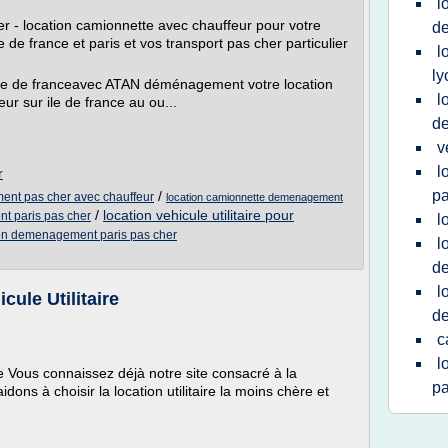
l
her - location camionnette avec chauffeur pour votre
d
de france et paris et vos transport pas cher particulier
l
ly
s, ile de franceavec ATAN déménagement votre location
l
 sur ile de france au ou...
d
v
l
r
pa
/
nt pas cher avec chauffeur
location camionnette demenagement
/
location vehicule utilitaire pour
nt paris pas cher
l
on demenagement paris pas cher
l
d
l
icule Utilitaire
d
c
l
ique Vous connaissez déjà notre site consacré à la
pa
idons à choisir la location utilitaire la moins chère et