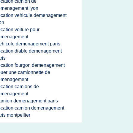
ocation camion de
emenagement lyon
ocation vehicule demenagement
on
ocation voiture pour
emenagement
ehicule demenagement paris
ocation diable demenagement
ris
ocation fourgon demenagement
ouer une camionnette de
emenagement
ocation camions de
emenagement
amion demenagement paris
ocation camion demenagement
ris montpellier