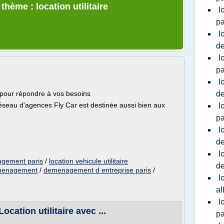
thème : location utilitaire
l
pa
l
d
l
pa
l
e pour répondre à vos besoins
d
 réseau d'agences Fly Car est destinée aussi bien aux
l
pa
l
de
l
nagement paris
/
location vehicule utilitaire
d
demenagement
/
demenagement d entreprise paris
/
l
al
l
ation utilitaire avec ...
pa