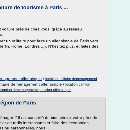
oiture de tourisme à Paris ...
t voiture près de chez vous, grâce au réseau
e.
un utilitaire pour faire un aller simple de Paris vers
erlin, Rome, Londres ...). N'hésitez plus, et faites des
enagement aller simple
/
location utilitaire demenagement
tilitaire demenagement aller simple
/
location camion
n camion demenagement pas cher aller simple
égion de Paris
nager ? Il est conseillé de bien choisir votre période
r de tarifs intéressants et faire des économies.
es ou personnelles, nous...