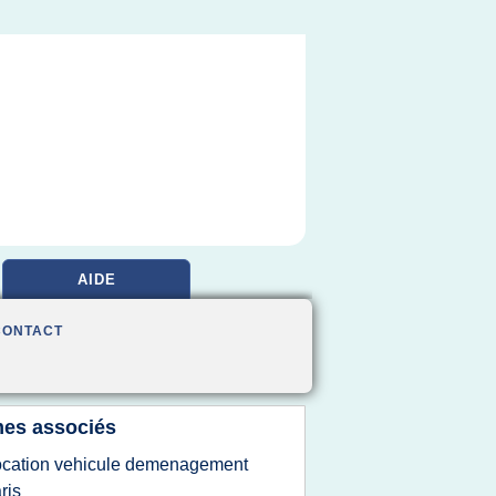
AIDE
CONTACT
es associés
ocation vehicule demenagement
ris