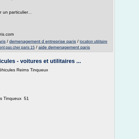
 un particulier...
ris.com
ris
/
demenagement d entreprise paris
/
location utilitaire
/
aide demenagement paris
t pas cher paris 15
es - voitures et utilitaires ...
éhicules Reims Tinqueux
s Tinqueux 51