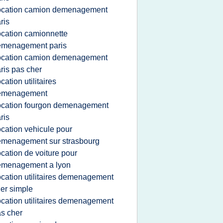
ocation camion demenagement
ris
ocation camionnette
emenagement paris
ocation camion demenagement
ris pas cher
ocation utilitaires
emenagement
ocation fourgon demenagement
ris
ocation vehicule pour
menagement sur strasbourg
ocation de voiture pour
emenagement a lyon
ocation utilitaires demenagement
ler simple
ocation utilitaires demenagement
s cher