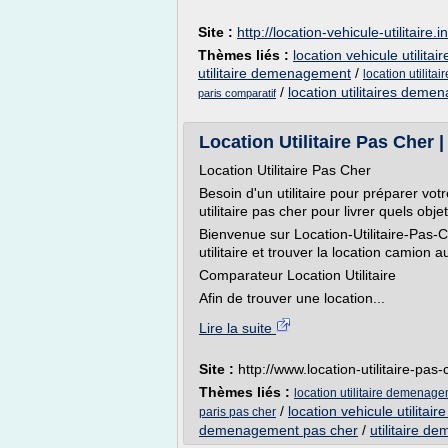
Site :
http://location-vehicule-utilitaire.i
Thèmes liés :
location vehicule utilit
utilitaire demenagement
/
location utilit
/
location utilitaires dem
paris comparatif
Location Utilitaire Pas Cher |
Location Utilitaire Pas Cher
Besoin d'un utilitaire pour préparer v
utilitaire pas cher pour livrer quels ob
Bienvenue sur Location-Utilitaire-Pas-C
utilitaire et trouver la location camion a
Comparateur Location Utilitaire
Afin de trouver une location...
Lire la suite
Site :
http://www.location-utilitaire-pas-c
Thèmes liés :
location utilitaire demenage
/
location vehicule utilit
paris pas cher
demenagement pas cher
/
utilitaire 