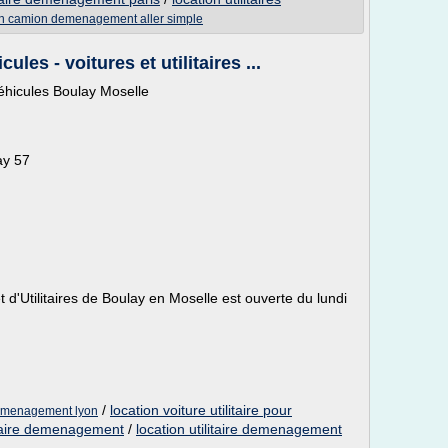
ion camion demenagement aller simple
es - voitures et utilitaires ...
éhicules Boulay Moselle
ay 57
 d'Utilitaires de Boulay en Moselle est ouverte du lundi
/
location voiture utilitaire pour
 demenagement lyon
litaire demenagement
/
location utilitaire demenagement