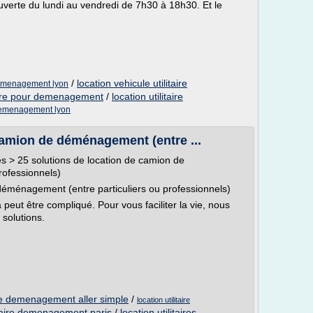
verte du lundi au vendredi de 7h30 à 18h30. Et le
/
location vehicule utilitaire
 demenagement lyon
itaire pour demenagement
/
location utilitaire
e demenagement lyon
camion de déménagement (entre ...
 > 25 solutions de location de camion de
rofessionnels)
déménagement (entre particuliers ou professionnels)
peut être compliqué. Pour vous faciliter la vie, nous
 solutions.
aire demenagement aller simple
/
location utilitaire
litaire demenagement paris
/
location utilitaires