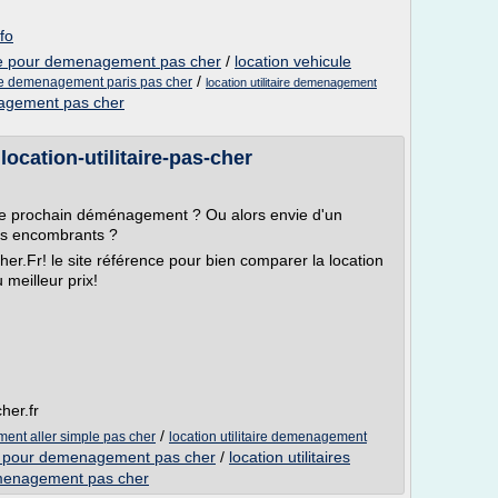
nfo
aire pour demenagement pas cher
/
location vehicule
/
aire demenagement paris pas cher
location utilitaire demenagement
enagement pas cher
 location-utilitaire-pas-cher
otre prochain déménagement ? Ou alors envie d'un
jets encombrants ?
her.Fr! le site référence pour bien comparer la location
u meilleur prix!
her.fr
/
ment aller simple pas cher
location utilitaire demenagement
aire pour demenagement pas cher
/
location utilitaires
demenagement pas cher