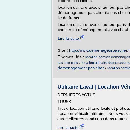
Références clients
location utilitaire avec chauffeur pas c
déménagement pas cher ile pas cher ile 
ile de france
location utilitaire avec chauffeur pari
camion de déménagement avec chauffeur
Lire la suite
Site :
http://www.demenageurpascher.f
Thèmes liés :
location camion demenageme
/
location utilitaire demenageme
pas cher paris
demenagement pas cher
/
location cami
Utilitaire Laval | Location Véh
DERNIERES ACTUS
TRUSK
Trusk: location utilitaire facile et prat
Location véhicule utilitaire . Nous vous a
aux meilleures conditions dans toutes...
Lire la suite