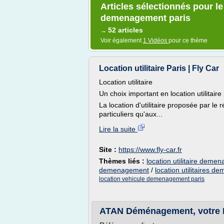
Articles sélectionnés pour le 
demenagement paris
52 articles
→
Voir également
1 Vidéos
pour ce thème
Location utilitaire Paris | Fly Car
Location utilitaire
Un choix important en location utilitair
La location d'utilitaire proposée par le
particuliers qu'aux...
Lire la suite
Site :
https://www.fly-car.fr
Thèmes liés :
location utilitaire deme
demenagement
/
location utilitaires 
location vehicule demenagement paris
ATAN Déménagement, votre Loc