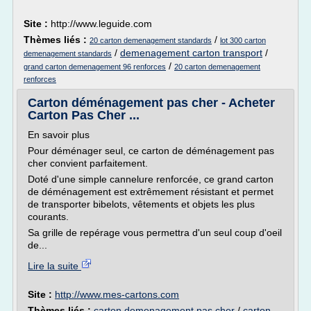
Site :
http://www.leguide.com
Thèmes liés :
/
20 carton demenagement standards
lot 300 carton
/
demenagement carton transport
/
demenagement standards
/
grand carton demenagement 96 renforces
20 carton demenagement
renforces
Carton déménagement pas cher - Acheter
Carton Pas Cher ...
En savoir plus
Pour déménager seul, ce carton de déménagement pas
cher convient parfaitement.
Doté d'une simple cannelure renforcée, ce grand carton
de déménagement est extrêmement résistant et permet
de transporter bibelots, vêtements et objets les plus
courants.
Sa grille de repérage vous permettra d'un seul coup d'oeil
de...
Lire la suite
Site :
http://www.mes-cartons.com
Thèmes liés :
carton demenagement pas cher
/
carton