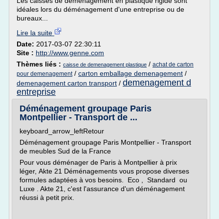
Les caisses de déménagement en plastique rigide sont
idéales lors du déménagement d'une entreprise ou de
bureaux...
Lire la suite
Date:
2017-03-07 22:30:11
Site :
http://www.genne.com
Thèmes liés :
/
achat de carton
caisse de demenagement plastique
/
carton emballage demenagement
/
pour demenagement
demenagement d
demenagement carton transport
/
entreprise
Déménagement groupage Paris
Montpellier - Transport de ...
keyboard_arrow_leftRetour
Déménagement groupage Paris Montpellier - Transport
de meubles Sud de la France
Pour vous déménager de Paris à Montpellier à prix
léger, Akte 21 Déménagements vous propose diverses
formules adaptées à vos besoins. Eco , Standard ou
Luxe . Akte 21, c'est l'assurance d'un déménagement
réussi à petit prix.