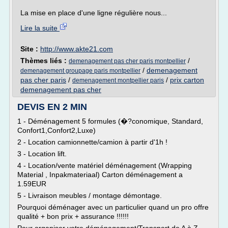
La mise en place d'une ligne régulière nous...
Lire la suite
Site :
http://www.akte21.com
Thèmes liés :
/
demenagement pas cher paris montpellier
/
demenagement
demenagement groupage paris montpellier
pas cher paris
/
/
prix carton
demenagement montpellier paris
demenagement pas cher
DEVIS EN 2 MIN
1 - Déménagement 5 formules (�?conomique, Standard,
Confort1,Confort2,Luxe)
2 - Location camionnette/camion à partir d'1h !
3 - Location lift.
4 - Location/vente matériel déménagement (Wrapping
Material , Inpakmateriaal) Carton déménagement a
1.59EUR
5 - Livraison meubles / montage démontage.
Pourquoi déménager avec un particulier quand un pro offre
qualité + bon prix + assurance !!!!!!