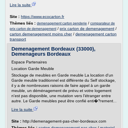
Lire la suite
Site :
https://www.ecocarton.fr
Thèmes liés :
/
demenagement carton penderie
comparateur de
/
prix carton de demenagement
/
prix carton de demenagement
carton demenagement moins cher
/
demenagement carton
transport
Demenagement Bordeaux (33000),
Demenageurs Bordeaux
Espace Partenaires
Location Garde Meuble
Stockage de meubles en Garde meuble La location d'un
Garde meuble traditionnel est différente du Self stockage,
il y a de nombreuses raisons de faire appel à un garde
meuble, un déménagement de prévu et votre logement
n'est pas disponible, une mutation vers l'étranger entre
autre. Le Garde meubles peut être confié enti�?rement...
Lire la suite
Site :
http://demenagement-pas-cher-bordeaux.com
Thèmes liés :
carton demenagement pas cher
/
materiel