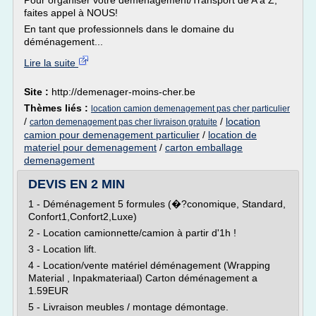
Pour organiser votre déménagement/Transport de A à Z,
faites appel à NOUS!
En tant que professionnels dans le domaine du
déménagement...
Lire la suite
Site :
http://demenager-moins-cher.be
Thèmes liés :
location camion demenagement pas cher particulier
/
/
location
carton demenagement pas cher livraison gratuite
camion pour demenagement particulier
/
location de
materiel pour demenagement
/
carton emballage
demenagement
DEVIS EN 2 MIN
1 - Déménagement 5 formules (�?conomique, Standard,
Confort1,Confort2,Luxe)
2 - Location camionnette/camion à partir d'1h !
3 - Location lift.
4 - Location/vente matériel déménagement (Wrapping
Material , Inpakmateriaal) Carton déménagement a
1.59EUR
5 - Livraison meubles / montage démontage.