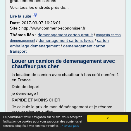
gratuitement des cartons.
Voici tous les endroits près de...
Lire la suite
Date:
2017-03-07 16:26:01
Site :
http://www.comment-economiser.fr
Thèmes liés :
demenagement carton gratuit
/
magasin carton
/
demenagement cartons livres
/
carton
demenagement
emballage demenagement
/
demenagement carton
transport
Louer un camion de demenagement avec
chauffeur pas cher
la location de camion avec chauffeur à bas coût numéro 1
en France.
Date de départ
je demenage !
RAPIDE ET MOINS CHER
Je calcule le prix de mon déménagement et je réserve
mon camion en 4 clics.
En poursuivant votre navigation sur ce site, vous acceptez
near_me
X
l'utilisation de cookies pour vous proposer des contenus et
Mon trajet
services adaptés à vos centres d'intérêts.
En savoir plus