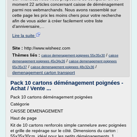
moment 22 articles concernant caisse de déménagement
parmi nos webmarchands. Nous avons rassemblé sur
cette page les prix les moins chers pour votre recherche
afin de vous aider à créer facilement votre liste
d'anniversaire,...
Lire la suite
Site :
http://www.wisheez.com
Thèmes liés :
/
caisse demenagement poignees 55x35x30
caisse
/
demenagement poignees 45x34x26
caisse demenagement poignees
/
/
65x35x37
caisse demenagement poignees 48x32x36
demenagement carton transport
Pack 10 cartons déménagement poignées -
Achat / Vente ...
Pack 10 cartons déménagement poignées
Catégorie
CAISSE DEMENAGEMENT
Haut de page
Kit de 10 cartons renforcés simple cannelure avec poignées
et grille de repérage sur le côté. Dimensions du carton :
55x35x30cm. idéal pour les petits déménagements. 1