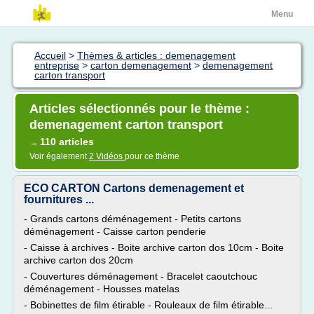
Menu
Accueil
>
Thèmes & articles : demenagement
entreprise
>
carton demenagement
>
demenagement
carton transport
Articles sélectionnés pour le thème :
demenagement carton transport
110 articles
→
Voir également
2 Vidéos
pour ce thème
ECO CARTON Cartons demenagement et
fournitures ...
- Grands cartons déménagement - Petits cartons
déménagement - Caisse carton penderie
- Caisse à archives - Boite archive carton dos 10cm - Boite
archive carton dos 20cm
- Couvertures déménagement - Bracelet caoutchouc
déménagement - Housses matelas
- Bobinettes de film étirable - Rouleaux de film étirable...