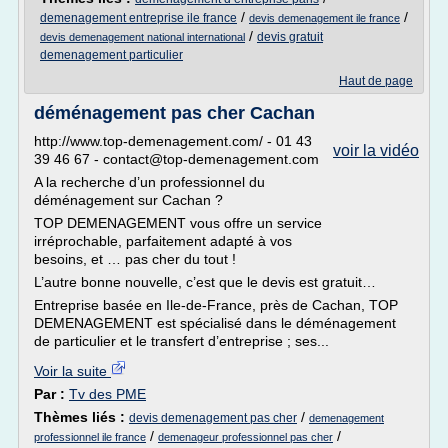
/
/
demenagement entreprise ile france
devis demenagement ile france
/
devis gratuit
devis demenagement national international
demenagement particulier
Haut de page
déménagement pas cher Cachan
http://www.top-demenagement.com/ - 01 43
voir la vidéo
39 46 67 - contact@top-demenagement.com
A la recherche d’un professionnel du
déménagement sur Cachan ?
TOP DEMENAGEMENT vous offre un service
irréprochable, parfaitement adapté à vos
besoins, et … pas cher du tout !
L’autre bonne nouvelle, c’est que le devis est gratuit…
Entreprise basée en Ile-de-France, près de Cachan, TOP
DEMENAGEMENT est spécialisé dans le déménagement
de particulier et le transfert d’entreprise ; ses...
Voir la suite
Par :
Tv des PME
Thèmes liés :
/
devis demenagement pas cher
demenagement
/
/
professionnel ile france
demenageur professionnel pas cher