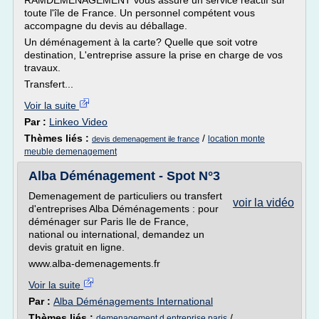
RAMDEMENAGEMENT vous assure un service réactif sur
toute l'île de France. Un personnel compétent vous
accompagne du devis au déballage.
Un déménagement à la carte? Quelle que soit votre
destination, L'entreprise assure la prise en charge de vos
travaux.
Transfert...
Voir la suite
Par :
Linkeo Video
Thèmes liés :
/
location monte
devis demenagement ile france
meuble demenagement
Alba Déménagement - Spot N°3
Demenagement de particuliers ou transfert
voir la vidéo
d'entreprises Alba Déménagements : pour
déménager sur Paris Ile de France,
national ou international, demandez un
devis gratuit en ligne.
www.alba-demenagements.fr
Voir la suite
Par :
Alba Déménagements International
Thèmes liés :
/
demenagement d entreprise paris