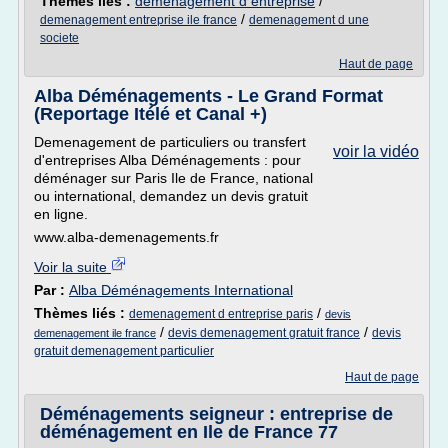
Thèmes liés :
demenagement d entreprise
/
/
demenagement entreprise ile france
demenagement d une
societe
Haut de page
Alba Déménagements - Le Grand Format
(Reportage Itélé et Canal +)
Demenagement de particuliers ou transfert
voir la vidéo
d'entreprises Alba Déménagements : pour
déménager sur Paris Ile de France, national
ou international, demandez un devis gratuit
en ligne.
www.alba-demenagements.fr
Voir la suite
Par :
Alba Déménagements International
Thèmes liés :
/
demenagement d entreprise paris
devis
/
/
devis demenagement gratuit france
devis
demenagement ile france
gratuit demenagement particulier
Haut de page
Déménagements seigneur : entreprise de
déménagement en Ile de France 77