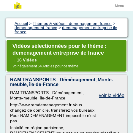
Menu
Accueil
>
Thèmes & vidéos : demenagement france
>
demenagement france
>
demenagement entreprise ile
france
Vidéos sélectionnées pour le thème :
demenagement entreprise ile france
16 Vidéos
→
Voir également
54 Articles
pour ce thème
RAM TRANSPORTS : Déménagement, Monte-
meuble, île-de-France
RAM TRANSPORTS : Déménagement,
voir la vidéo
Monte-meuble, île-de-France
http://www.ramdemenagement.fr Vous
changez de domicile, transférez vos bureaux,
Pour RAMDEMENAGEMENT impossible n'est
pas.
Installé en région parisienne,