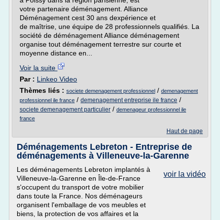
à Poissy dans la région parisienne, est
votre partenaire déménagement. Alliance
Déménagement cest 30 ans dexpérience et
de maîtrise, une équipe de 28 professionnels qualifiés. La
société de déménagement Alliance déménagement
organise tout déménagement terrestre sur courte et
moyenne distance en...
Voir la suite
Par :
Linkeo Video
Thèmes liés :
/
societe demenagement professionnel
demenagement
/
/
demenagement entreprise ile france
professionnel ile france
/
societe demenagement particulier
demenageur professionnel ile
france
Haut de page
Déménagements Lebreton - Entreprise de
déménagements à Villeneuve-la-Garenne
Les déménagements Lebreton implantés à
voir la vidéo
Villeneuve-la-Garenne en Île-de-France
s'occupent du transport de votre mobilier
dans toute la France. Nos déménageurs
organisent l'emballage de vos meubles et
biens, la protection de vos affaires et la