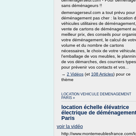
demenagerseul.com - Pour déménage
sans déménageurs !!
demenagerseul.com a tout prévu pour
déménagement pas cher : la location 
véhicules utilitaires de déménagement,
vente de cartons de déménagement a
meilleur prix, des conseils pour organi
votre déménagement, le calcul de votr
volume et du nombre de cartons
nécessaires, le choix de votre véhicule
l'emballage de vos meubles, le planni
de vos démarches, des courriers types
pour prévenir vos contacts et vos...
→
2 Vidéos
(et
108 Articles
) pour ce
thème
LOCATION VEHICULE DEMENAGEMENT
PARIS »
location échelle élévatrice
électrique de déménagemen
Paris
voir la vidéo
http://www.montemeublesfrance.com/