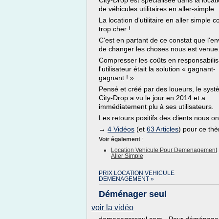
City-Drop est spécialisée dans la locat
de véhicules utilitaires en aller-simple.
La location d'utilitaire en aller simple c
trop cher !
C'est en partant de ce constat que l'en
de changer les choses nous est venue
Compresser les coûts en responsabilis
l'utilisateur était la solution « gagnant-
gagnant ! »
Pensé et créé par des loueurs, le sys
City-Drop a vu le jour en 2014 et a
immédiatement plu à ses utilisateurs.
Les retours positifs des clients nous ont
→
4 Vidéos
(et
63 Articles
) pour ce th
Voir également
:
Location Vehicule Pour Demenagement
Aller Simple
PRIX LOCATION VEHICULE
DEMENAGEMENT »
Déménager seul
voir la vidéo