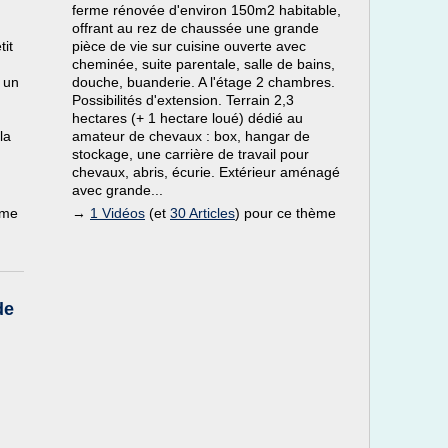
ferme rénovée d'environ 150m2 habitable,
offrant au rez de chaussée une grande
tit
pièce de vie sur cuisine ouverte avec
cheminée, suite parentale, salle de bains,
i un
douche, buanderie. A l'étage 2 chambres.
Possibilités d'extension. Terrain 2,3
hectares (+ 1 hectare loué) dédié au
la
amateur de chevaux : box, hangar de
stockage, une carrière de travail pour
chevaux, abris, écurie. Extérieur aménagé
avec grande...
ème
→
1 Vidéos
(et
30 Articles
) pour ce thème
de