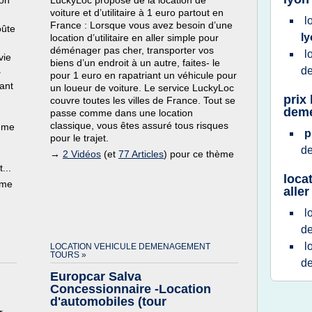
ion
LuckyLoc propose de la location de
voiture et d’utilitaire à 1 euro partout en
l
France : Lorsque vous avez besoin d’une
oûte
l
location d’utilitaire en aller simple pour
déménager pas cher, transporter vos
l
vie
biens d’un endroit à un autre, faites- le
.
d
pour 1 euro en rapatriant un véhicule pour
ant
un loueur de voiture. Le service LuckyLoc
prix
couvre toutes les villes de France. Tout se
dem
passe comme dans une location
classique, vous êtes assuré tous risques
tème
p
pour le trajet.
d
→
2 Vidéos
(et
77 Articles
) pour ce thème
...
loca
ème
alle
l
d
l
LOCATION VEHICULE DEMENAGEMENT
TOURS »
d
Europcar Salva
Concessionnaire -Location
d'automobiles (tour