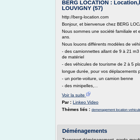
BERG LOCATION : Location,lo
LOUVIGNY (57)
http://berg-location.com
Bonjour, et bienvenue chez BERG LO
Nous sommes une société familiale et e
ans.
Nous louons différents modèles de véhi
- des camionnettes allant de 9 à 21 m
de matériel
- des véhicules de tourisme de 2 à 5 pla
longue durée, pour vos déplacements p
- un porte-voiture, un camion benne
- des minipelles,...
Voir la suite
Par :
Linkeo Video
Thèmes liés :
demenagement location vehicul
Déménagements
Transport déménagement, garde-meubles