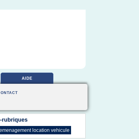
AIDE
CONTACT
-rubriques
emenagement location vehicule