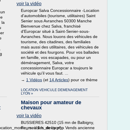
r
voir la vidéo
Europcar Salva Concessionnaire -Location
 un
d'automobiles (tourisme, utilitaires) Saint
de
Senier sous Avranches 50300 Manche
 la
Bienvenue chez Salva, franchisé
u
d'Europcar situé à Saint-Senier-sous-
ser
Avranches. Nous louons des véhicules de
e
tourisme, des citadines, des familiales
mais aussi des utilitaires, des véhicules de
,
société et des fourgons. Pour vos ballades
ng
en famille, vos escapades, ou pour un
déménagement, Salva, votre
concessionnaire Europcar a toujours le
véhicule qu'il vous faut. ...
→
1 Vidéos
(et
14 Articles
) pour ce thème
LOCATION VEHICULE DEMENAGEMENT
LYON »
Maison pour amateur de
t
chevaux
voir la vidéo
BUSSIERES 42510 (15 mn de Balbigny,
location_monte_meubles_devis.php
Feurs. à 1 h. de Lyon) - Vends ancienne