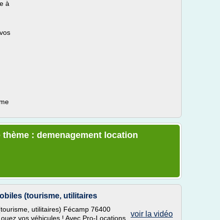
te à
 vos
ème
e thème : demenagement location
iles (tourisme, utilitaires
(tourisme, utilitaires) Fécamp 76400
voir la vidéo
 Louez vos véhicules ! Avec Pro-Locations