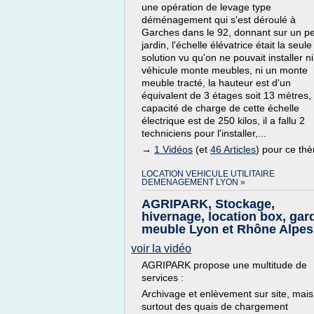
une opération de levage type
déménagement qui s'est déroulé à
Garches dans le 92, donnant sur un pe
jardin, l'échelle élévatrice était la seule
solution vu qu'on ne pouvait installer n
véhicule monte meubles, ni un monte
meuble tracté, la hauteur est d'un
équivalent de 3 étages soit 13 mètres, 
capacité de charge de cette échelle
électrique est de 250 kilos, il a fallu 2
techniciens pour l'installer,...
→
1 Vidéos
(et
46 Articles
) pour ce th
LOCATION VEHICULE UTILITAIRE
DEMENAGEMENT LYON »
AGRIPARK, Stockage,
hivernage, location box, gar
meuble Lyon et Rhône Alpes
voir la vidéo
AGRIPARK propose une multitude de
services :
Archivage et enlèvement sur site, mais
surtout des quais de chargement