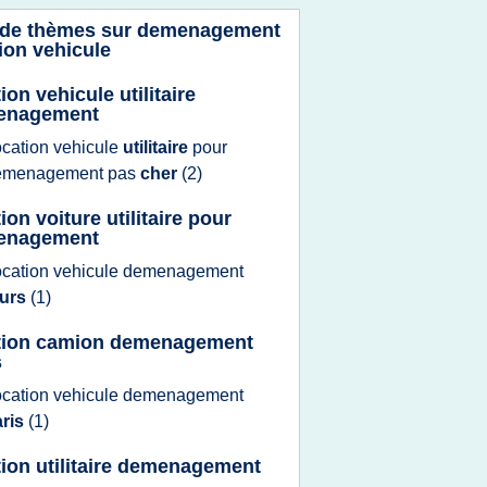
 de thèmes sur
demenagement
ion vehicule
ion vehicule utilitaire
enagement
ocation vehicule
utilitaire
pour
emenagement
pas
cher
(2)
ion voiture utilitaire pour
enagement
ocation vehicule demenagement
ours
(1)
tion camion demenagement
s
ocation vehicule demenagement
aris
(1)
tion utilitaire demenagement