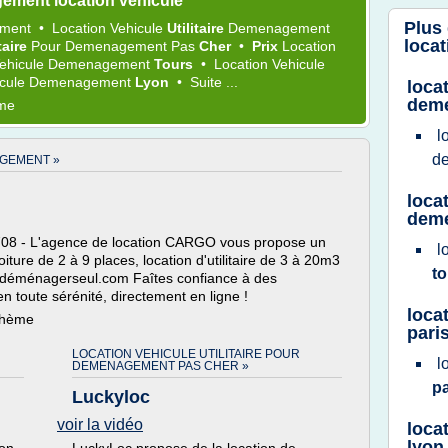
ement location vehicule
Plus
ment
•
Location Vehicule
Utilitaire
Demenagement
locat
itaire
Pour
Demenagement
Pas
Cher
•
Prix
Location
Vehicule Demenagement
Tours
•
Location Vehicule
hicule Demenagement
Lyon
•
Suite ...
locat
dem
ème
l
d
AGEMENT »
locat
dem
708 - L'agence de location CARGO vous propose un
l
oiture de 2 à 9 places, location d'utilitaire de 3 à 20m3
t
déménagerseul.com Faîtes confiance à des
en toute sérénité, directement en ligne !
loca
 thème
pari
LOCATION VEHICULE UTILITAIRE POUR
l
DEMENAGEMENT PAS CHER »
p
Luckyloc
voir la vidéo
loca
lyon