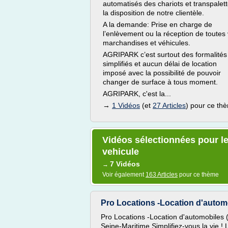
automatisés des chariots et transpalet
la disposition de notre clientèle.
A la demande: Prise en charge de
l’enlèvement ou la réception de toutes
marchandises et véhicules.
AGRIPARK c’est surtout des formalités
simplifiés et aucun délai de location
imposé avec la possibilité de pouvoir
changer de surface à tous moment.
AGRIPARK, c'est la...
→
1 Vidéos
(et
27 Articles
) pour ce th
Vidéos sélectionnées pour l
vehicule
7 Vidéos
→
Voir également
163 Articles
pour ce thème
Pro Locations -Location d'automob
Pro Locations -Location d'automobiles 
Seine-Maritime Simplifiez-vous la vie !