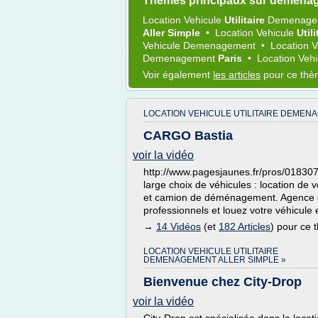
Thèmes principaux sur demenag
Location Vehicule
Utilitaire
Demenage
Aller Simple
•
Location Vehicule
Util
Vehicule Demenagement
•
Location 
Demenagement
Paris
•
Location Ve
Voir également
les articles
pour ce th
LOCATION VEHICULE UTILITAIRE DEMEN
CARGO Bastia
voir la vidéo
http://www.pagesjaunes.fr/pros/01830
large choix de véhicules : location de v
et camion de déménagement. Agence 
professionnels et louez votre véhicule 
→
14 Vidéos
(et
182 Articles
) pour ce
LOCATION VEHICULE UTILITAIRE
DEMENAGEMENT ALLER SIMPLE »
Bienvenue chez City-Drop
voir la vidéo