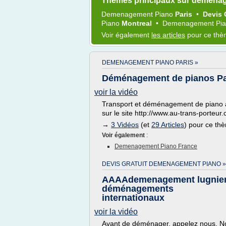
Thèmes principaux sur demena
Demenagement Piano
Paris
•
Devis 
Piano
Montreal
•
Demenagement Pi
Voir également
les articles
pour ce th
DEMENAGEMENT PIANO PARIS »
Déménagement de pianos Pari
voir la vidéo
Transport et déménagement de piano à 
sur le site http://www.au-trans-porteur
→
3 Vidéos
(et
29 Articles
) pour ce th
Voir également
:
Demenagement Piano France
DEVIS GRATUIT DEMENAGEMENT PIANO »
AAAAdemenagement lugnie
déménagements
internationaux
voir la vidéo
Avant de déménager, appelez nous. N