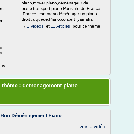
piano,mover piano,déménageur de
rt
piano,transport piano Paris ,île de France
,France ,comment déménager un piano
droit ,à queue.Piano,concert ,yamaha
on
→
1 Vidéos
(et
11 Articles
) pour ce thème
t
s,
c
as
ème
le thème : demenagement piano
00 Bon Déménagement Piano
voir la vidéo