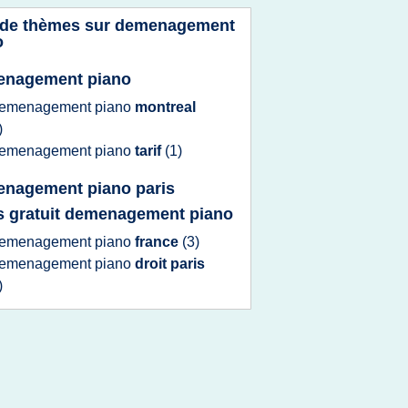
 de thèmes sur
demenagement
o
enagement piano
emenagement piano
montreal
)
emenagement piano
tarif
(1)
nagement piano paris
s gratuit demenagement piano
emenagement piano
france
(3)
emenagement piano
droit paris
)