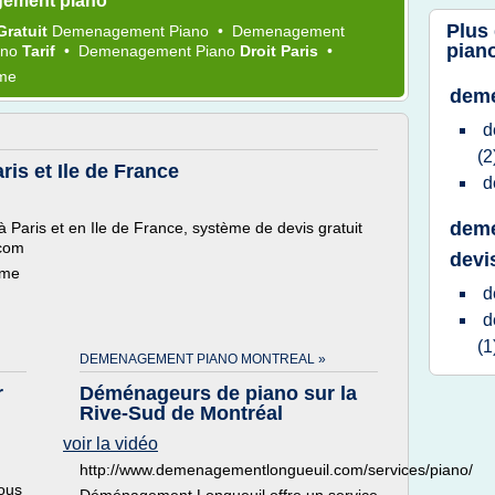
gement piano
Plus
Gratuit
Demenagement Piano
•
Demenagement
pian
ano
Tarif
•
Demenagement Piano
Droit Paris
•
ème
dem
d
(2
s et Ile de France
d
deme
Paris et en Ile de France, système de devis gratuit
.com
devi
ème
d
d
(1
DEMENAGEMENT PIANO MONTREAL »
r
Déménageurs de piano sur la
Rive-Sud de Montréal
voir la vidéo
http://www.demenagementlongueuil.com/services/piano/
ous