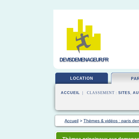
DEVISDEMENAGEUR.FR
LOCATION
PA
ACCUEIL
| CLASSEMENT :
SITES
,
AU
Accueil
>
Thèmes & vidéos : paris d