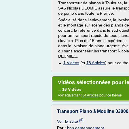
Transporteur de pianos à Toulouse, la
SAS Nicolas DEUMIE assure le transpo
de piano dans toute la France.
Spécialisé dans l'enlèvement, la livrais
et le montage sur scène des pianos de
concert. la référence dans le sud oues
pour un transport rapide de tous piano
clavecin. Plus de 15 ans d'expérience
dans la livraison de piano urgente. Ave
ou sans ascenseur les transport Nicol
DEUMIE:...
→
1 Vidéos
(et
18 Articles
) pour ce th
Vidéos sélectionnées pour 
16 Vidéos
→
Voir également
34 Articles
pour ce thème
Transport Piano à Moulins 030
Voir la suite
Par :
bon demenagement