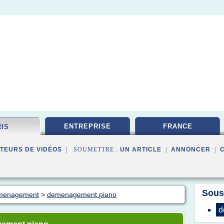
ENTREPRISE
FRANCE
RIS
TEURS DE VIDÉOS
| SOUMETTRE :
UN ARTICLE
|
ANNONCER
|
Sous
emenagement
>
demenagement piano
d