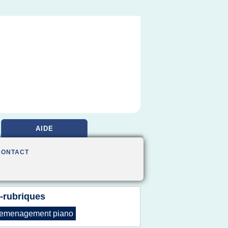
AIDE
CONTACT
-rubriques
emenagement piano