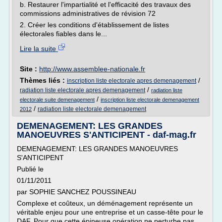
b. Restaurer l'impartialité et l'efficacité des travaux des
commissions administratives de révision 72
2. Créer les conditions d'établissement de listes
électorales fiables dans le...
Lire la suite
Site :
http://www.assemblee-nationale.fr
Thèmes liés :
/
inscription liste electorale apres demenagement
/
radiation liste electorale apres demenagement
radiation liste
/
electorale suite demenagement
inscription liste electorale demenagement
/
radiation liste electorale demenagement
2012
DEMENAGEMENT: LES GRANDES
MANOEUVRES S'ANTICIPENT - daf-mag.fr
DEMENAGEMENT: LES GRANDES MANOEUVRES
S'ANTICIPENT
Publié le
01/11/2011
par SOPHIE SANCHEZ POUSSINEAU
Complexe et coûteux, un déménagement représente un
véritable enjeu pour une entreprise et un casse-tête pour le
DAF. Pour que cette épineuse opération ne perturbe pas