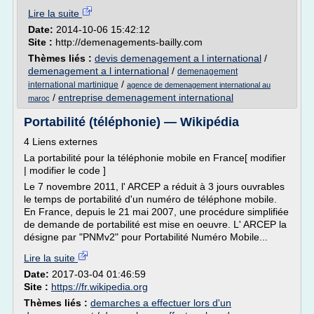
Lire la suite
Date:
2014-10-06 15:42:12
Site :
http://demenagements-bailly.com
Thèmes liés :
devis demenagement a l international
/
demenagement a l international
/
demenagement
/
international martinique
agence de demenagement international au
/
entreprise demenagement international
maroc
Portabilité (téléphonie) — Wikipédia
4 Liens externes
La portabilité pour la téléphonie mobile en France[ modifier
| modifier le code ]
Le 7 novembre 2011, l' ARCEP a réduit à 3 jours ouvrables
le temps de portabilité d'un numéro de téléphone mobile.
En France, depuis le 21 mai 2007, une procédure simplifiée
de demande de portabilité est mise en oeuvre. L' ARCEP la
désigne par "PNMv2" pour Portabilité Numéro Mobile...
Lire la suite
Date:
2017-03-04 01:46:59
Site :
https://fr.wikipedia.org
Thèmes liés :
demarches a effectuer lors d'un