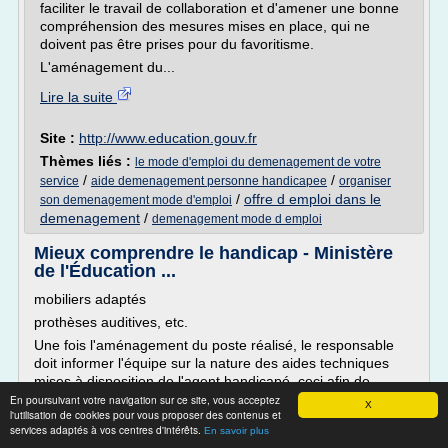
faciliter le travail de collaboration et d'amener une bonne
compréhension des mesures mises en place, qui ne
doivent pas être prises pour du favoritisme.
L'aménagement du...
Lire la suite
Site :
http://www.education.gouv.fr
Thèmes liés :
le mode d'emploi du demenagement de votre
/
/
service
aide demenagement personne handicapee
organiser
/
offre d emploi dans le
son demenagement mode d'emploi
demenagement
/
demenagement mode d emploi
Mieux comprendre le handicap - Ministère
de l'Éducation ...
mobiliers adaptés
prothèses auditives, etc.
Une fois l'aménagement du poste réalisé, le responsable
doit informer l'équipe sur la nature des aides techniques
mises à disposition de l'agent handicapé, ceci afin de
faciliter le travail de collaboration et d'amener une bonne
En poursuivant votre navigation sur ce site, vous acceptez
X
l'utilisation de cookies pour vous proposer des contenus et
compréhension des mesures mises en place, qui ne doivent
services adaptés à vos centres d'intérêts.
En savoir plus
pas être prises pour du favoritisme.