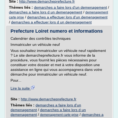
Site :
http://www.demarcheprefecture.fr
Thèmes liés :
demarches a faire lors d'un demenagement
/
demarches a faire lors d un demenagement
/
demenagement
/
demarches a effectuer lors d'un demenagement
carte grise
/
demarches a effectuer lors d un demenagement
Prefecture Loiret numero et informations
Calendrier des contrôles techniques
Immatriculer un véhicule neuf
Vous souhaitez immatriculer un véhicule neuf rapidement
? Le site demarcheprefecture.fr vous informe de la
procédure, vous fournit les pièces nécessaires pour
constituer votre dossier et met à votre disposition une
assistance en ligne qui vous accompagnera dans votre
démarche pour immatriculer un véhicule neuf.
Pour...
Lire la suite
Site :
http://www.demarcheprefecture.fr
Thèmes liés :
demarches a faire lors d'un
demenagement
/
demarches a faire lors d un
demenagement
/
/
demarches a
demenagement carte grise