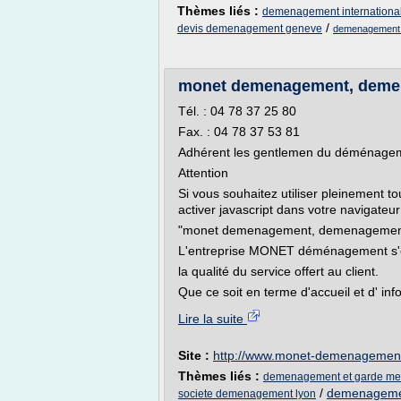
Thèmes liés :
demenagement international
/
devis demenagement geneve
demenagement 
monet demenagement, demena
Tél. : 04 78 37 25 80
Fax. : 04 78 37 53 81
Adhérent les gentlemen du déménage
Attention
Si vous souhaitez utiliser pleinement to
activer javascript dans votre navigateur
"monet demenagement, demenagemen
L'entreprise MONET déménagement s'est
la qualité du service offert au client.
Que ce soit en terme d'accueil et d' info
Lire la suite
Site :
http://www.monet-demenagemen
Thèmes liés :
demenagement et garde me
/
demenagemen
societe demenagement lyon