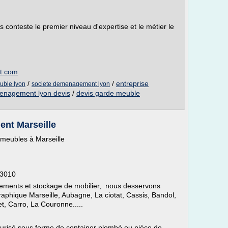
conteste le premier niveau d'expertise et le métier le
t.com
/
/
entreprise
uble lyon
societe demenagement lyon
enagement lyon devis
/
devis garde meuble
nt Marseille
meubles à Marseille
13010
ements et stockage de mobilier, nous desservons
aphique Marseille, Aubagne, La ciotat, Cassis, Bandol,
t, Carro, La Couronne.....
risé sous forme de container plombé ou pièce de...