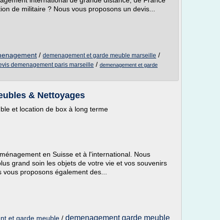
agement international de grande distance, de France
on de militaire ? Nous vous proposons un devis...
emenagement
/
/
demenagement et garde meuble marseille
/
evis demenagement paris marseille
demenagement et garde
ubles & Nettoyages
e et location de box à long terme
éménagement en Suisse et à l'international. Nous
lus grand soin les objets de votre vie et vos souvenirs
us vous proposons également des...
demenagement garde meuble
nt et garde meuble
/