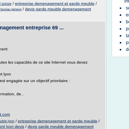
in
/
entreprise demenagement et garde meuble
/
 suisse
s
/
devis garde meuble demenagement
bureau geneve
e
b
gement entreprise 69 ...
p
t
p
ment
d
utes les capacités de ce site Internet vous devez
t lyon
 engagée sur un objectif prioritaire :
rmation, de...
t.com
/
entreprise demenagement et garde meuble
/
uble lyon
t lyon devis
/
devis garde meuble demenagement