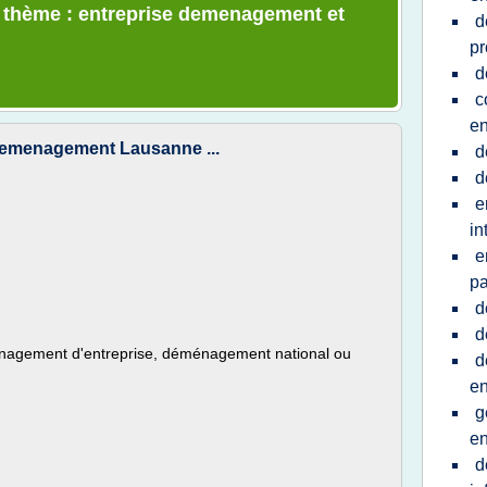
e thème : entreprise demenagement et
d
pr
d
c
en
emenagement Lausanne ...
d
d
e
in
e
pa
d
d
nagement d'entreprise, déménagement national ou
d
en
g
en
d