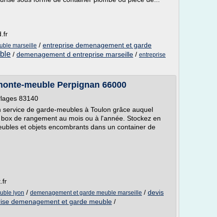
.fr
/
entreprise demenagement et garde
ble marseille
ble
/
demenagement d entreprise marseille
/
entreprise
monte-meuble Perpignan 66000
Plages 83140
 service de garde-meubles à Toulon grâce auquel
 box de rangement au mois ou à l'année. Stockez en
meubles et objets encombrants dans un container de
fr
/
/
devis
uble lyon
demenagement et garde meuble marseille
rise demenagement et garde meuble
/