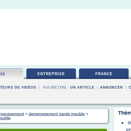
ENTREPRISE
FRANCE
RIS
TEURS DE VIDÉOS
| SOUMETTRE :
UN ARTICLE
|
ANNONCER
|
Thèm
demenagement
>
demenagement garde meuble
>
meuble
d
en