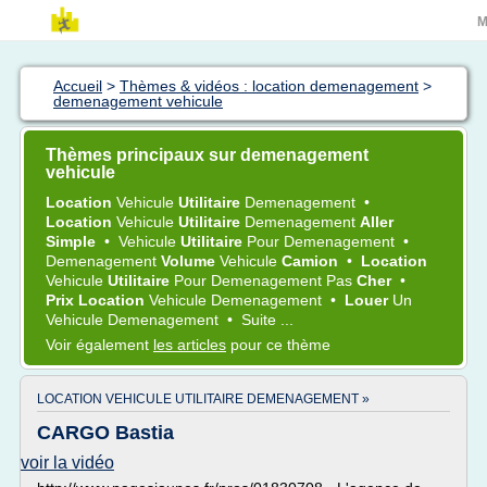
M
Accueil
>
Thèmes & vidéos : location demenagement
>
demenagement vehicule
Thèmes principaux sur demenagement
vehicule
Location
Vehicule
Utilitaire
Demenagement
•
Location
Vehicule
Utilitaire
Demenagement
Aller
Simple
•
Vehicule
Utilitaire
Pour
Demenagement
•
Demenagement
Volume
Vehicule
Camion
•
Location
Vehicule
Utilitaire
Pour
Demenagement
Pas
Cher
•
Prix Location
Vehicule Demenagement
•
Louer
Un
Vehicule Demenagement
•
Suite ...
Voir également
les articles
pour ce thème
LOCATION VEHICULE UTILITAIRE DEMENAGEMENT »
CARGO Bastia
voir la vidéo