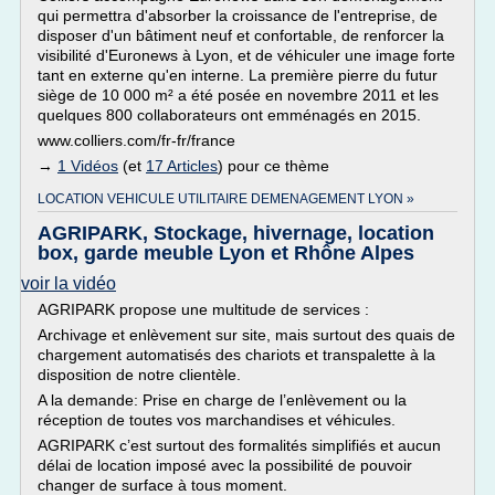
qui permettra d'absorber la croissance de l'entreprise, de
disposer d'un bâtiment neuf et confortable, de renforcer la
visibilité d'Euronews à Lyon, et de véhiculer une image forte
tant en externe qu'en interne. La première pierre du futur
siège de 10 000 m² a été posée en novembre 2011 et les
quelques 800 collaborateurs ont emménagés en 2015.
www.colliers.com/fr-fr/france
→
1 Vidéos
(et
17 Articles
) pour ce thème
LOCATION VEHICULE UTILITAIRE DEMENAGEMENT LYON »
AGRIPARK, Stockage, hivernage, location
box, garde meuble Lyon et Rhône Alpes
voir la vidéo
AGRIPARK propose une multitude de services :
Archivage et enlèvement sur site, mais surtout des quais de
chargement automatisés des chariots et transpalette à la
disposition de notre clientèle.
A la demande: Prise en charge de l’enlèvement ou la
réception de toutes vos marchandises et véhicules.
AGRIPARK c’est surtout des formalités simplifiés et aucun
délai de location imposé avec la possibilité de pouvoir
changer de surface à tous moment.