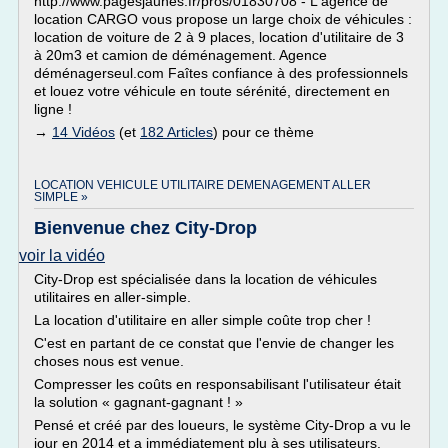
http://www.pagesjaunes.fr/pros/01830708 - L'agence de
location CARGO vous propose un large choix de véhicules :
location de voiture de 2 à 9 places, location d'utilitaire de 3
à 20m3 et camion de déménagement. Agence
déménagerseul.com Faîtes confiance à des professionnels
et louez votre véhicule en toute sérénité, directement en
ligne !
→
14 Vidéos
(et
182 Articles
) pour ce thème
LOCATION VEHICULE UTILITAIRE DEMENAGEMENT ALLER
SIMPLE »
Bienvenue chez City-Drop
voir la vidéo
City-Drop est spécialisée dans la location de véhicules
utilitaires en aller-simple.
La location d'utilitaire en aller simple coûte trop cher !
C'est en partant de ce constat que l'envie de changer les
choses nous est venue.
Compresser les coûts en responsabilisant l'utilisateur était
la solution « gagnant-gagnant ! »
Pensé et créé par des loueurs, le système City-Drop a vu le
jour en 2014 et a immédiatement plu à ses utilisateurs.