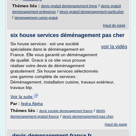
Thèmes liés :
/
devis gratuit demenagement ligne
devis gratuit
/
demenagement entreprise
devis gratuit demenagement particulier
/
demenagement carton gratuit
Haut de page
six house services déménagement pas cher
Six house services : est une société
voir la vidéo
spécialisée dans le déménagement en
France. Elle vous garantit un déménagement
de qualité. Grace à ce site vous prouve
réaliser votre devis de déménagement
gratuitement .Six house services sélectionnés
une gamme complète de services :
Déménagement, installation cuisine, travaux extérieur,
travaux btp.
Voir la suite
Par :
fedra Alpha
Thèmes liés :
/
devis
devis societe demenagement france
/
demenagement gratuit france
devis demenagement pas cher
Haut de page
devis-demenagement-france.fr