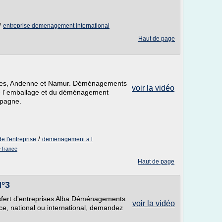
/
entreprise demenagement international
Haut de page
les, Andenne et Namur. Déménagements
voir la vidéo
 de l´emballage et du déménagement
spagne.
/
 l'entreprise
demenagement a l
 france
Haut de page
N°3
sfert d'entreprises Alba Déménagements
voir la vidéo
ce, national ou international, demandez