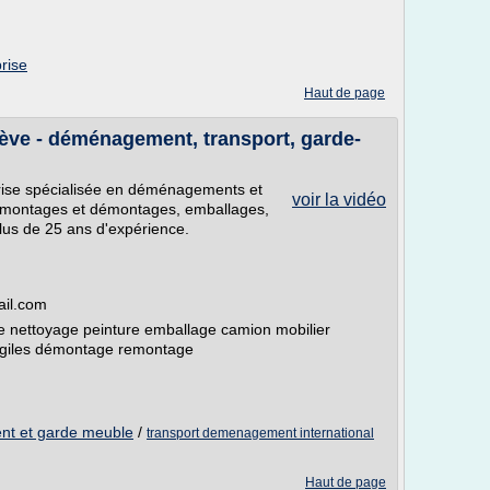
rise
Haut de page
ve - déménagement, transport, garde-
ise spécialisée en déménagements et
voir la vidéo
x, montages et démontages, emballages,
us de 25 ans d'expérience.
ail.com
nettoyage peinture emballage camion mobilier
fragiles démontage remontage
nt et garde meuble
/
transport demenagement international
Haut de page