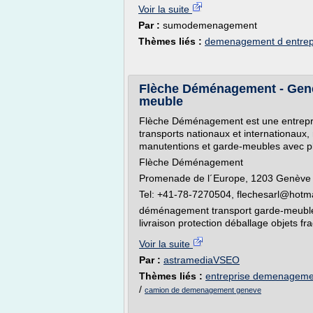
Voir la suite
Par :
sumodemenagement
Thèmes liés :
demenagement d entrep
Flèche Déménagement - Genè
meuble
Flèche Déménagement est une entrepr
transports nationaux et internationau
manutentions et garde-meubles avec pl
Flèche Déménagement
Promenade de l´Europe, 1203 Genève
Tel: +41-78-7270504, flechesarl@hotm
déménagement transport garde-meuble 
livraison protection déballage objets 
Voir la suite
Par :
astramediaVSEO
Thèmes liés :
entreprise demenageme
/
camion de demenagement geneve