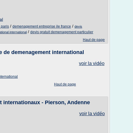
al
/
/
 paris
demenagement entreprise ile france
devis
/
devis gratuit demenagement particulier
onal international
Haut de page
se de demenagement international
voir la vidéo
ternational
Haut de page
internationaux - Pierson, Andenne
voir la vidéo