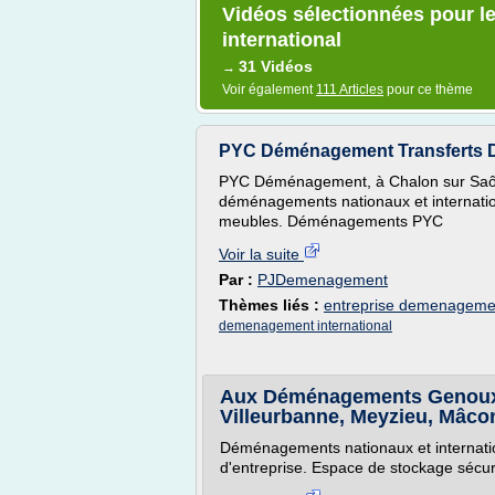
Vidéos sélectionnées pour l
international
31 Vidéos
→
Voir également
111 Articles
pour ce thème
PYC Déménagement Transferts 
PYC Déménagement, à Chalon sur Saô
déménagements nationaux et internatio
meubles. Déménagements PYC
Voir la suite
Par :
PJDemenagement
Thèmes liés :
entreprise demenageme
demenagement international
Aux Déménagements Genoux
Villeurbanne, Meyzieu, Mâco
Déménagements nationaux et internation
d'entreprise. Espace de stockage sécur