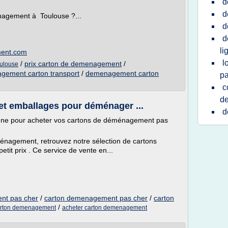
d
d
nagement à Toulouse ?...
d
d
li
ment.com
l
/
prix carton de demenagement
/
ulouse
gement carton transport
/
demenagement carton
pa
c
d
et emballages pour déménager ...
d
igne pour acheter vos cartons de déménagement pas
énagement, retrouvez notre sélection de cartons
tit prix . Ce service de vente en...
nt pas cher
/
carton demenagement pas cher
/
carton
/
arton demenagement
acheter carton demenagement