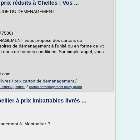
ix réduits à Chelles : Vos ...
 GUIDE DU DEMENAGEMENT
77500)
AGEMENT vous propose des cartons de
oires de déménagement à l'unité ou en forme de kit
dans de bonnes conditions. Sur simple appel, vous...
t.com
ivres
/
prix carton de demenagement
/
/
e demenagement
carton demenagement noisy grand
ier à prix imbattables livrés ...
agement à Montpellier ?...