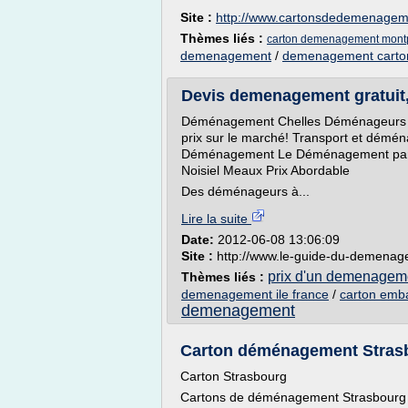
Site :
http://www.cartonsdedemenage
Thèmes liés :
carton demenagement montp
demenagement
/
demenagement carton
Devis demenagement gratuit,
Déménagement Chelles Déménageurs Pr
prix sur le marché! Transport et démé
Déménagement Le Déménagement par Ex
Noisiel Meaux Prix Abordable
Des déménageurs à...
Lire la suite
Date:
2012-06-08 13:06:09
Site :
http://www.le-guide-du-demena
prix d'un demenageme
Thèmes liés :
demenagement ile france
/
carton emb
demenagement
Carton déménagement Strasbou
Carton Strasbourg
Cartons de déménagement Strasbourg