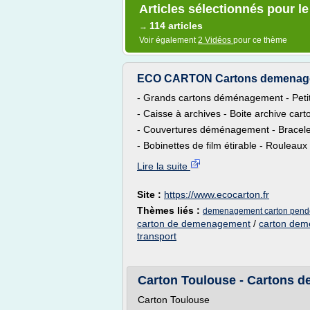
Articles sélectionnés pour 
114 articles
→
Voir également
2 Vidéos
pour ce thème
ECO CARTON Cartons demenageme
- Grands cartons déménagement - Peti
- Caisse à archives - Boite archive car
- Couvertures déménagement - Bracel
- Bobinettes de film étirable - Rouleaux d
Lire la suite
Site :
https://www.ecocarton.fr
Thèmes liés :
demenagement carton pend
carton de demenagement
/
carton dem
transport
Carton Toulouse - Cartons de
Carton Toulouse