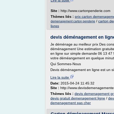
Lire la suite
Site :
http://www.cartonpenderie.com
Thèmes liés :
prix carton demenageme
/
carton d
demenagement carton penderie
livres
devis déménagement en ligne
Je déménage au meilleur prix Des consei
déménagement Une estimation gratuite 
en ligne sur simple demande 06 13 47 
votre déméangement en quelque minut
Qui Sommes-Nous
Devis déménagement en ligne est un sit
Lire la suite
Date:
2015-04-24 11:45:32
Site :
http://www.devisdemenagemente
Thèmes liés :
devis demenagement gra
devis gratuit demenagement ligne
/
dev
demenagement pas cher