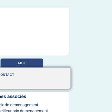
AIDE
CONTACT
es associés
rix de demenagement
eilleur prix demenagement