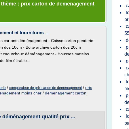
le thème : prix carton de demenagement
c
l
pr
c
nt et fournitures ...
5
d
ts cartons déménagement - Caisse carton penderie
p
ton dos 10cm - Boite archive carton dos 20cm
et caoutchouc déménagement - Housses matelas
d
e film étirable...
p
c
ch
l
/
/
prix
erie
comparateur de prix carton de demenagement
me
enagement moins cher
/
demenagement carton
p
d
c
 déménagement qualité prix ...
l
pa