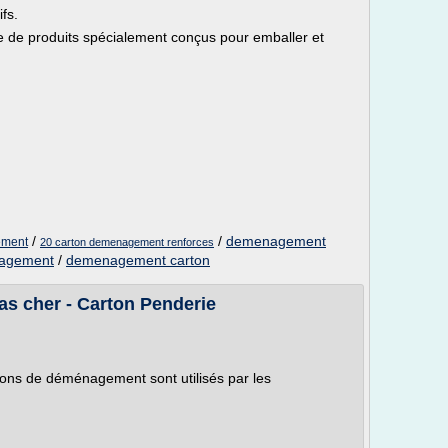
fs.
de produits spécialement conçus pour emballer et
/
/
demenagement
ement
20 carton demenagement renforces
nagement
/
demenagement carton
s cher - Carton Penderie
rtons de déménagement sont utilisés par les