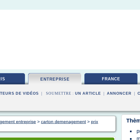
IS
FRANCE
ENTREPRISE
TEURS DE VIDÉOS
| SOUMETTRE :
UN ARTICLE
|
ANNONCER
|
Thèm
gement entreprise
>
carton demenagement
>
prix
p
m