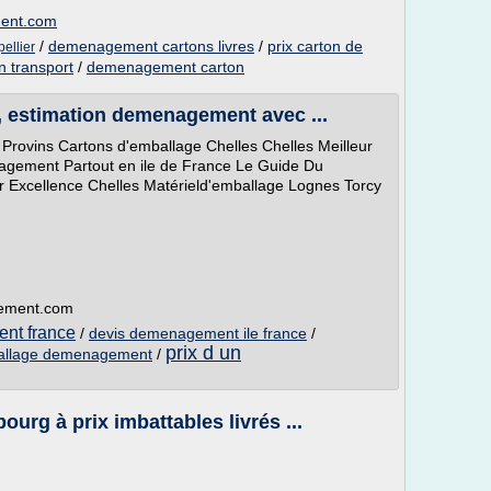
ment.com
/
demenagement cartons livres
/
prix carton de
ellier
 transport
/
demenagement carton
 estimation demenagement avec ...
ovins Cartons d'emballage Chelles Chelles Meilleur
nagement Partout en ile de France Le Guide Du
cellence Chelles Matérield'emballage Lognes Torcy
gement.com
nt france
/
devis demenagement ile france
/
prix d un
allage demenagement
/
rg à prix imbattables livrés ...