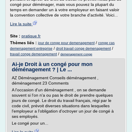
congé pour déménager, mais vous pouvez la plupart du
temps en demander un à votre employeur en faisant valoir
la convention collective de votre branche d'activité. Voici...
Lire la suite
Site :
pratique.fr
Thèmes liés :
/
jour de conge pour demenagement
conge cas
/
/
demenagement entreprise
droit travail conge demenagement
/
travail conge demenagement
demenagement conge
Ai-je Droit à un congé pour mon
déménagement ? | Le ...
AZ Déménagement Conseils déménagement ,
déménagement 23 Comments
A l'occasion d'un déménagement , on se demande
souvent si l'on n'a ou pas le droit de prendre quelques
jours de congé. Le droit du travail français, régi par le
code civil, prévoit diverses situations dans lesquelles
l'employeur a l'obligation d'octroyer un jour de congé à
ses employés.
Le congé pour un...