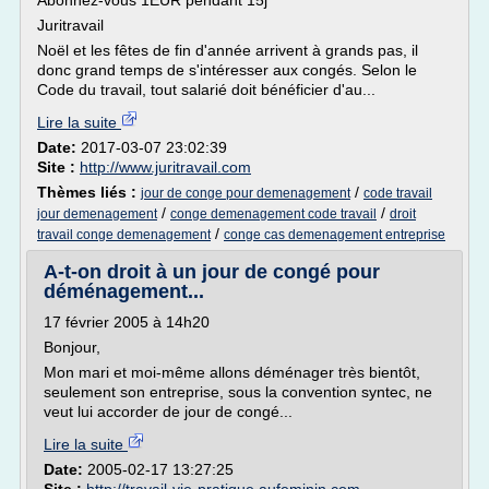
Abonnez-vous 1EUR pendant 15j
Juritravail
Noël et les fêtes de fin d'année arrivent à grands pas, il
donc grand temps de s'intéresser aux congés. Selon le
Code du travail, tout salarié doit bénéficier d'au...
Lire la suite
Date:
2017-03-07 23:02:39
Site :
http://www.juritravail.com
Thèmes liés :
/
jour de conge pour demenagement
code travail
/
/
jour demenagement
conge demenagement code travail
droit
/
travail conge demenagement
conge cas demenagement entreprise
A-t-on droit à un jour de congé pour
déménagement...
17 février 2005 à 14h20
Bonjour,
Mon mari et moi-même allons déménager très bientôt,
seulement son entreprise, sous la convention syntec, ne
veut lui accorder de jour de congé...
Lire la suite
Date:
2005-02-17 13:27:25