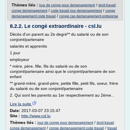
Thèmes liés :
/
jour de conge pour demenagement
droit travail
/
/
conge demenagement
code travail jour demenagement
conge
/
demenagement code travail
conge cas demenagement entreprise
8.2.2. Le congé extraordinaire - csl.lu
Décès d'un parent au 2e degré** du salarié ou de son
conjoint/partenaire
salariés et apprentis
1 jour
employeur
* mère, père, fille, fils du salarié ou de son
conjoint/partenaire ainsi que le conjoint/partenaire de son
enfant
** grand-mère, grand-père, petite fille, petit fils, soeur, frère
du salarié ou de son conjoint/partenaire
2. Qui sont les parents au 1er respectivement au 2ème...
Lire la suite
Date:
2017-03-07 23:15:47
Site :
http://www.csl.lu
Thèmes liés :
/
jour de conge pour demenagement
droit travail
/
/
conge demenagement
conge demenagement code travail
travail