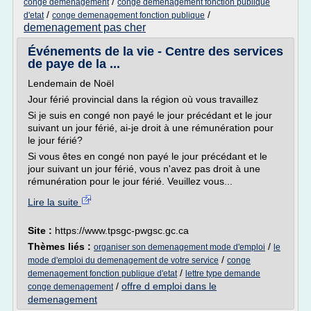
/
conge demenagement
conge demenagement fonction publique
/
/
d'etat
conge demenagement fonction publique
demenagement pas cher
Événements de la vie - Centre des services
de paye de la ...
Lendemain de Noël
Jour férié provincial dans la région où vous travaillez
Si je suis en congé non payé le jour précédant et le jour
suivant un jour férié, ai-je droit à une rémunération pour
le jour férié?
Si vous êtes en congé non payé le jour précédant et le
jour suivant un jour férié, vous n'avez pas droit à une
rémunération pour le jour férié. Veuillez vous...
Lire la suite
Site :
https://www.tpsgc-pwgsc.gc.ca
Thèmes liés :
/
organiser son demenagement mode d'emploi
le
/
mode d'emploi du demenagement de votre service
conge
/
demenagement fonction publique d'etat
lettre type demande
/
offre d emploi dans le
conge demenagement
demenagement