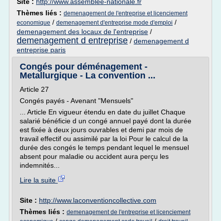
Site :
http://www.assemblee-nationale.fr
Thèmes liés :
demenagement de l'entreprise et licenciement
/
/
economique
demenagement d'entreprise mode d'emploi
demenagement des locaux de l'entreprise
/
demenagement d entreprise
/
demenagement d
entreprise paris
Congés pour déménagement -
Metallurgique - La convention ...
Article 27
Congés payés - Avenant "Mensuels"
... Article En vigueur étendu en date du juillet Chaque
salarié bénéficie d un congé annuel payé dont la durée
est fixée à deux jours ouvrables et demi par mois de
travail effectif ou assimilé par la loi Pour le calcul de la
durée des congés le temps pendant lequel le mensuel
absent pour maladie ou accident aura perçu les
indemnités...
Lire la suite
Site :
http://www.laconventioncollective.com
Thèmes liés :
demenagement de l'entreprise et licenciement