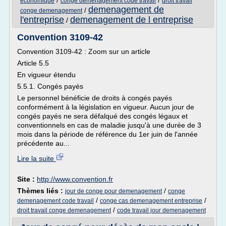
/
/
economique
conge demenagement code travail
droit travail
demenagement de
/
conge demenagement
l'entreprise
demenagement de l entreprise
/
Convention 3109-42
Convention 3109-42 : Zoom sur un article
Article 5.5
En vigueur étendu
5.5.1. Congés payés
Le personnel bénéficie de droits à congés payés
conformément à la législation en vigueur. Aucun jour de
congés payés ne sera défalqué des congés légaux et
conventionnels en cas de maladie jusqu'à une durée de 3
mois dans la période de référence du 1er juin de l'année
précédente au...
Lire la suite
Site :
http://www.convention.fr
Thèmes liés :
/
jour de conge pour demenagement
conge
/
/
demenagement code travail
conge cas demenagement entreprise
/
droit travail conge demenagement
code travail jour demenagement