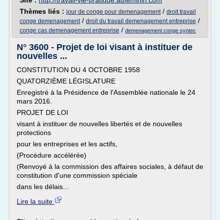
Site :
http://travail-vie-pratique.aufeminin.com
Thèmes liés :
/
jour de conge pour demenagement
droit travail
/
/
conge demenagement
droit du travail demenagement entreprise
/
conge cas demenagement entreprise
demenagement conge syntec
N° 3600 - Projet de loi visant à instituer de
nouvelles ...
CONSTITUTION DU 4 OCTOBRE 1958
QUATORZIÈME LÉGISLATURE
Enregistré à la Présidence de l'Assemblée nationale le 24
mars 2016.
PROJET DE LOI
visant à instituer de nouvelles libertés et de nouvelles
protections
pour les entreprises et les actifs,
(Procédure accélérée)
(Renvoyé à la commission des affaires sociales, à défaut de
constitution d'une commission spéciale
dans les délais...
Lire la suite