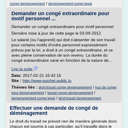
/
conge demenagement
demenagement conge legal
Demander un congé extraordinaire pour
motif personnel ...
Demander un congé extraordinaire pour motif personnel
Dernière mise à jour de cette page le 03-09-2012
Le salarié (ou l'apprenti) qui doit s'absenter de son travail
pour certains motifs d'ordre personnel expressément
prévus par la loi, a droit à un congé extraordinaire, et ce
avec pleine conservation de son revenu. La durée du
congé extraordinaire varie en fonction de la nature de...
Lire la suite
Date:
2017-02-21 16:42:16
Site :
http://www.guichet.public.lu
Thèmes liés :
/
droit travail conge demenagement
jour de conge
/
/
pour demenagement
travail conge demenagement
/
demenagement conge legal
droit travail demenagement
Effectuer une demande de congé de
déménagement
Le droit du travail ne prévoit rien de manière générale donc
chacun est soumis à cas particulier, qu'il travaille dans le