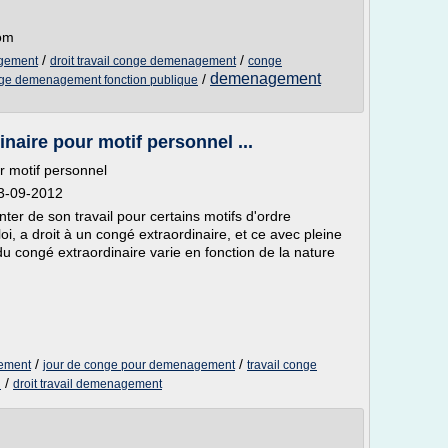
com
/
/
agement
droit travail conge demenagement
conge
demenagement
/
ge demenagement fonction publique
aire pour motif personnel ...
 motif personnel
03-09-2012
enter de son travail pour certains motifs d'ordre
i, a droit à un congé extraordinaire, et ce avec pleine
u congé extraordinaire varie en fonction de la nature
/
/
gement
jour de conge pour demenagement
travail conge
/
l
droit travail demenagement