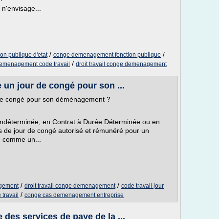
 n'envisage...
/
/
n publique d'etat
conge demenagement fonction publique
/
emenagement code travail
droit travail conge demenagement
e un jour de congé pour son ...
r de congé pour son déménagement ?
 Indéterminée, en Contrat à Durée Déterminée ou en
pas de jour de congé autorisé et rémunéré pour un
é comme un...
/
/
agement
droit travail conge demenagement
code travail jour
/
travail
conge cas demenagement entreprise
 des services de paye de la ...