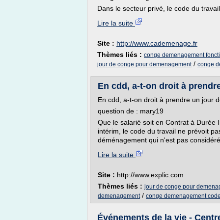
Dans le secteur privé, le code du travail
Lire la suite
Site :
http://www.cademenage.fr
Thèmes liés :
conge demenagement fonctio
/
jour de conge pour demenagement
conge d
En cdd, a-t-on droit à prendr
En cdd, a-t-on droit à prendre un jou
question de : mary19
Que le salarié soit en Contrat à Durée
intérim, le code du travail ne prévoit 
déménagement qui n'est pas considér
Lire la suite
Site :
http://www.explic.com
Thèmes liés :
jour de conge pour demen
/
demenagement
conge demenagement code 
Événements de la vie - Centre