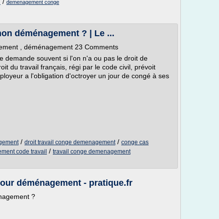
/
l
demenagement conge
mon déménagement ? | Le ...
ement , déménagement 23 Comments
 demande souvent si l'on n'a ou pas le droit de
 du travail français, régi par le code civil, prévoit
ployeur a l'obligation d'octroyer un jour de congé à ses
/
/
agement
droit travail conge demenagement
conge cas
/
ent code travail
travail conge demenagement
our déménagement - pratique.fr
nagement ?