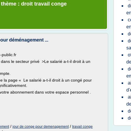
 thème : droit travail conge
d
en
c
en
d
é pour déménagement ...
d
sa
-public.fr
o
dans le secteur privé >Le salarié a-t-il droit à un
d
d
ompte.
em
e la page « Le salarié a-t-il droit à un congé pour
a
nificativement.
d'
votre abonnement dans votre espace personnel .
a
d
d
d
/
/
gement
jour de conge pour demenagement
travail conge