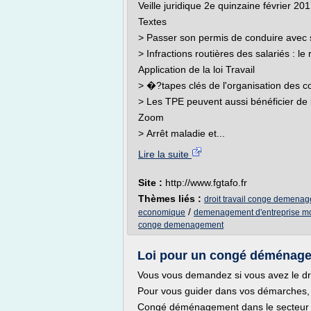
Veille juridique 2e quinzaine février 20
Textes
> Passer son permis de conduire avec 
> Infractions routières des salariés : l
Application de la loi Travail
> �?tapes clés de l'organisation des c
> Les TPE peuvent aussi bénéficier de l
Zoom
> Arrêt maladie et...
Lire la suite
Site :
http://www.fgtafo.fr
Thèmes liés :
droit travail conge demena
/
economique
demenagement d'entreprise m
conge demenagement
Loi pour un congé déménagem
Vous vous demandez si vous avez le dr
Pour vous guider dans vos démarches, vo
Congé déménagement dans le secteur 