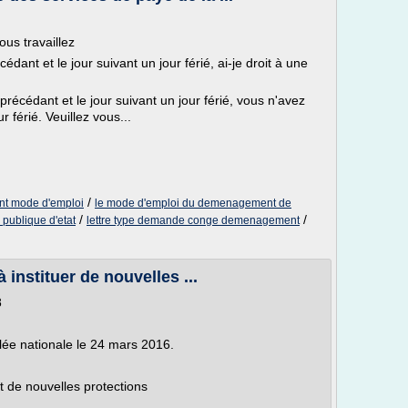
ous travaillez
édant et le jour suivant un jour férié, ai-je droit à une
récédant et le jour suivant un jour férié, vous n'avez
 férié. Veuillez vous...
/
t mode d'emploi
le mode d'emploi du demenagement de
/
/
publique d'etat
lettre type demande conge demenagement
à instituer de nouvelles ...
8
lée nationale le 24 mars 2016.
et de nouvelles protections