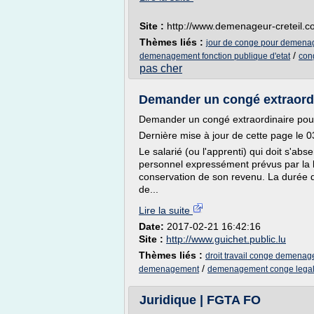
Site :
http://www.demenageur-creteil.
Thèmes liés :
jour de conge pour demen
/
demenagement fonction publique d'etat
con
pas cher
Demander un congé extraordin
Demander un congé extraordinaire pour
Dernière mise à jour de cette page le 
Le salarié (ou l'apprenti) qui doit s'abs
personnel expressément prévus par la lo
conservation de son revenu. La durée d
de...
Lire la suite
Date:
2017-02-21 16:42:16
Site :
http://www.guichet.public.lu
Thèmes liés :
droit travail conge demena
/
demenagement
demenagement conge lega
Juridique | FGTA FO