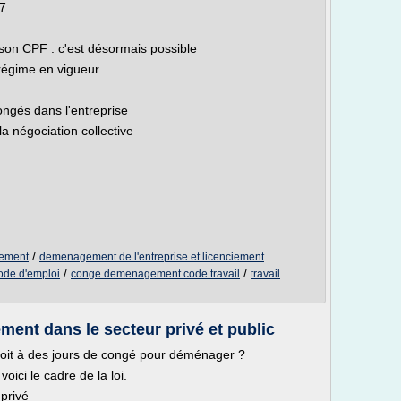
17
son CPF : c'est désormais possible
e régime en vigueur
ongés dans l'entreprise
a négociation collective
/
gement
demenagement de l'entreprise et licenciement
/
/
ode d'emploi
conge demenagement code travail
travail
ent dans le secteur privé et public
oit à des jours de congé pour déménager ?
ici le cadre de la loi.
privé