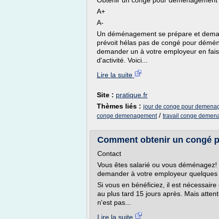
Obtenir un congé pour déménagement
A+
A-
Un déménagement se prépare et demande
prévoit hélas pas de congé pour démén
demander un à votre employeur en faisan
d'activité. Voici...
Lire la suite
Site :
pratique.fr
Thèmes liés :
jour de conge pour demena
/
conge demenagement
travail conge deme
Comment obtenir un congé 
Contact
Vous êtes salarié ou vous déménagez! 
demander à votre employeur quelques j
Si vous en bénéficiez, il est nécessa
au plus tard 15 jours après. Mais atten
n'est pas...
Lire la suite