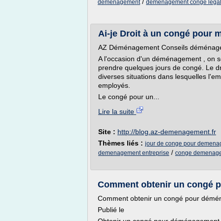
/
demenagement
demenagement conge lega
Ai-je Droit à un congé pour 
AZ Déménagement Conseils déménag
A l'occasion d'un déménagement , on se
prendre quelques jours de congé. Le droit
diverses situations dans lesquelles l'em
employés.
Le congé pour un...
Lire la suite
Site :
http://blog.az-demenagement.fr
Thèmes liés :
jour de conge pour demen
/
demenagement entreprise
conge demenagem
Comment obtenir un congé p
Comment obtenir un congé pour démé
Publié le