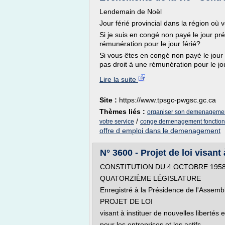
Lendemain de Noël
Jour férié provincial dans la région où v
Si je suis en congé non payé le jour préc
rémunération pour le jour férié?
Si vous êtes en congé non payé le jour p
pas droit à une rémunération pour le jour
Lire la suite
Site :
https://www.tpsgc-pwgsc.gc.ca
Thèmes liés :
organiser son demenagemen
/
votre service
conge demenagement fonction 
offre d emploi dans le demenagement
N° 3600 - Projet de loi visant 
CONSTITUTION DU 4 OCTOBRE 195
QUATORZIÈME LÉGISLATURE
Enregistré à la Présidence de l'Assemb
PROJET DE LOI
visant à instituer de nouvelles libertés 
pour les entreprises et les actifs,