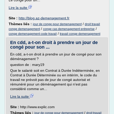
Le congé pour un...
Lire la suite
Site :
http://blog.az-demenagement.fr
Thèmes liés :
/
jour de conge pour demenagement
droit travail
/
/
conge demenagement
conge cas demenagement entreprise
/
conge demenagement code travail
travail conge demenagement
En cdd, a-t-on droit à prendre un jour de
congé pour son ...
En cdd, a-t-on droit à prendre un jour de congé pour son
déménagement ?
question de : mary19
Que le salarié soit en Contrat à Durée Indéterminée, en
Contrat à Durée Déterminée ou en intérim, le code du
travail ne prévoit pas de jour de congé autorisé et
rémunéré pour un déménagement qui n'est pas
considéré comme un...
Lire la suite
Site :
http://www.explic.com
Thèmes liés :
/
jour de conge pour demenagement
droit travail