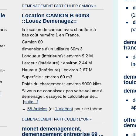
DEMENAGEMENT PARTICULIER CAMION »
d
le
Location CAMION B 60m3
(1
::Louez Demenagez::
d
aris
la location de camion avec chauffeur à
pa
bas coût numéro 1 en France.
deme
Camion 60
her
fran
dimensions d'un utilitaire 60m 3
Longueur (intérieure) : environ 9.2 M
d
Largeur (intérieure) : environ 2.44 M
in
Hauteur (Intérieure) : environ 2.67 M
lle
deme
Superficie : environ 60 m3
un
toul
Poids du chargement : environ 9000 kilos
deme
Si vous ne connaissez pas votre volume à
]
déménager, essayez le calculateur de...
d
[suite...]
a
→
55 Articles
(et
1 Vidéos
) pour ce thème
offr
DEMENAGEMENT PARTICULIER LYON »
dem
monet demenagement,
demenagement entreprise 69 ...
d