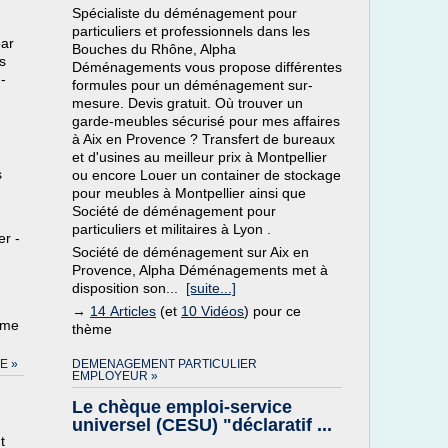
Spécialiste du déménagement pour
particuliers et professionnels dans les
par
Bouches du Rhône, Alpha
s
Déménagements vous propose différentes
-
formules pour un déménagement sur-
mesure. Devis gratuit. Où trouver un
garde-meubles sécurisé pour mes affaires
à Aix en Provence ? Transfert de bureaux
et d'usines au meilleur prix à Montpellier
s
ou encore Louer un container de stockage
pour meubles à Montpellier ainsi que
Société de déménagement pour
particuliers et militaires à Lyon .
er -
Société de déménagement sur Aix en
Provence, Alpha Déménagements met à
disposition son...
[suite...]
→
14 Articles
(et
10 Vidéos
) pour ce
ème
thème
E »
DEMENAGEMENT PARTICULIER
EMPLOYEUR »
Le chèque emploi-service
universel (CESU) "déclaratif ...
t