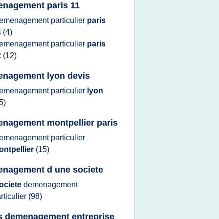
nagement paris 11
emenagement particulier
paris
4
(4)
emenagement particulier
paris
2
(12)
nagement lyon devis
emenagement particulier
lyon
5)
nagement montpellier paris
emenagement particulier
ontpellier
(15)
nagement d une societe
ociete
demenagement
rticulier
(98)
s demenagement entreprise