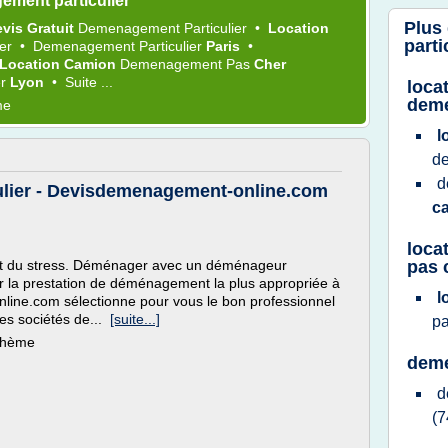
ment particulier
Plus
vis Gratuit
Demenagement Particulier
•
Location
parti
ier
•
Demenagement Particulier
Paris
•
Location Camion
Demenagement
Pas
Cher
er
Lyon
•
Suite ...
loca
dem
me
l
de
d
lier - Devisdemenagement-online.com
c
loca
t du stress. Déménager avec un déménageur
pas 
ir la prestation de déménagement la plus appropriée à
l
line.com sélectionne pour vous le bon professionnel
es sociétés de...
[suite...]
p
 thème
deme
d
(7