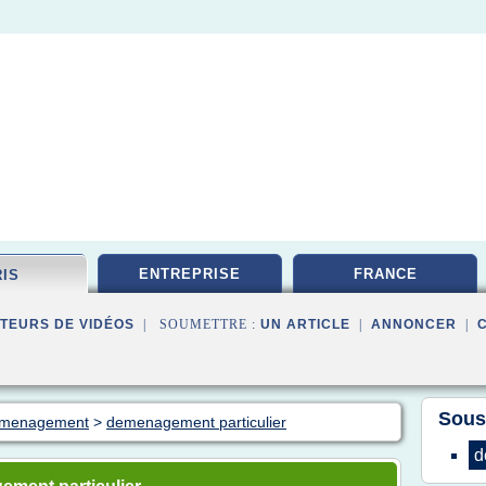
ENTREPRISE
FRANCE
RIS
TEURS DE VIDÉOS
| SOUMETTRE :
UN ARTICLE
|
ANNONCER
|
Sous
demenagement
>
demenagement particulier
d