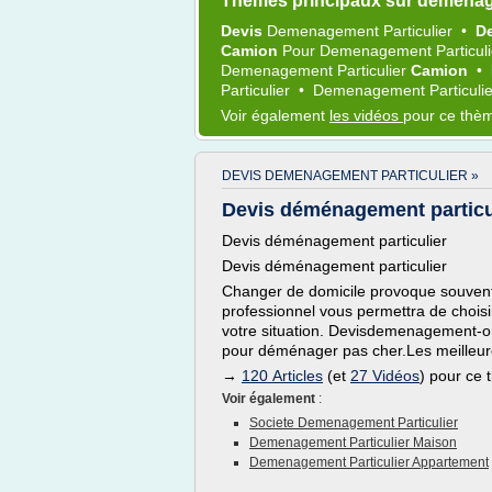
Thèmes principaux sur demenage
Devis
Demenagement Particulier
•
De
Camion
Pour
Demenagement Particul
Demenagement Particulier
Camion
•
Particulier
•
Demenagement Particuli
Voir également
les vidéos
pour ce thè
DEVIS DEMENAGEMENT PARTICULIER »
Devis déménagement particu
Devis déménagement particulier
Devis déménagement particulier
Changer de domicile provoque souven
professionnel vous permettra de chois
votre situation. Devisdemenagement-on
pour déménager pas cher.Les meilleur
→
120 Articles
(et
27 Vidéos
) pour ce
Voir également
:
Societe Demenagement Particulier
Demenagement Particulier Maison
Demenagement Particulier Appartement