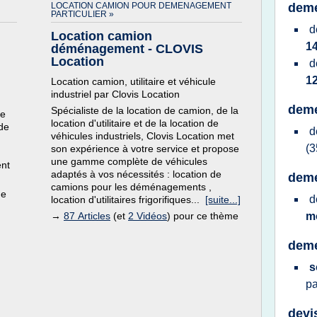
LOCATION CAMION POUR DEMENAGEMENT
deme
PARTICULIER »
d
Location camion
1
déménagement - CLOVIS
Location
d
1
Location camion, utilitaire et véhicule
industriel par Clovis Location
deme
Spécialiste de la location de camion, de la
de
location d'utilitaire et de la location de
 de
d
véhicules industriels, Clovis Location met
(3
son expérience à votre service et propose
une gamme complète de véhicules
nt
adaptés à vos nécessités : location de
deme
camions pour les déménagements ,
de
d
location d'utilitaires frigorifiques...
[suite...]
→
87 Articles
(et
2 Vidéos
) pour ce thème
m
deme
s
pa
devi