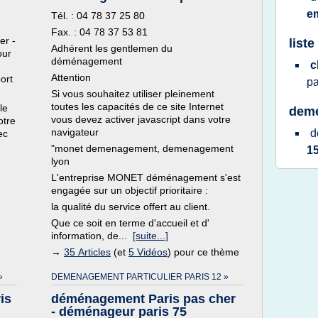
e
Tél. : 04 78 37 25 80
Fax. : 04 78 37 53 81
er -
list
Adhérent les gentlemen du
our
déménagement
c
Attention
ort
pa
Si vous souhaitez utiliser pleinement
toutes les capacités de ce site Internet
le
deme
vous devez activer javascript dans votre
otre
navigateur
d
ec
"monet demenagement, demenagement
1
lyon
L'entreprise MONET déménagement s'est
engagée sur un objectif prioritaire :
la qualité du service offert au client.
Que ce soit en terme d'accueil et d'
information, de...
[suite...]
→
35 Articles
(et
5 Vidéos
) pour ce thème
»
DEMENAGEMENT PARTICULIER PARIS 12 »
is
déménagement Paris pas cher
- déménageur paris 75