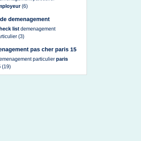
mployeur
(6)
e de demenagement
heck list
demenagement
rticulier
(3)
nagement pas cher paris 15
emenagement particulier
paris
5
(19)