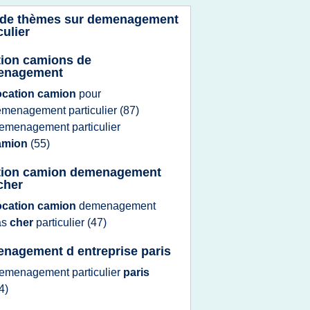
 de thèmes sur
demenagement
culier
tion camions de
enagement
ocation camion
pour
menagement particulier
(87)
emenagement particulier
amion
(55)
tion camion demenagement
cher
ocation camion
demenagement
as
cher
particulier
(47)
nagement d entreprise paris
emenagement particulier
paris
4)