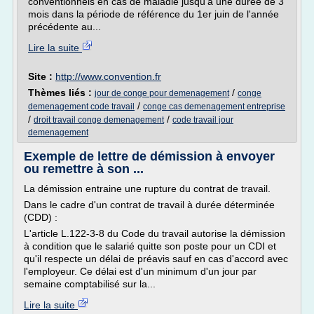
conventionnels en cas de maladie jusqu'à une durée de 3
mois dans la période de référence du 1er juin de l'année
précédente au...
Lire la suite
Site :
http://www.convention.fr
Thèmes liés :
/
jour de conge pour demenagement
conge
/
demenagement code travail
conge cas demenagement entreprise
/
/
droit travail conge demenagement
code travail jour
demenagement
Exemple de lettre de démission à envoyer
ou remettre à son ...
La démission entraine une rupture du contrat de travail.
Dans le cadre d'un contrat de travail à durée déterminée
(CDD) :
L'article L.122-3-8 du Code du travail autorise la démission
à condition que le salarié quitte son poste pour un CDI et
qu'il respecte un délai de préavis sauf en cas d'accord avec
l'employeur. Ce délai est d'un minimum d'un jour par
semaine comptabilisé sur la...
Lire la suite