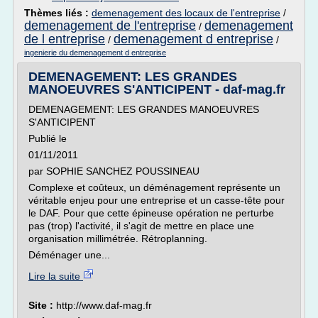
Thèmes liés :
demenagement des locaux de l'entreprise
/
demenagement de l'entreprise
demenagement
/
de l entreprise
demenagement d entreprise
/
/
ingenierie du demenagement d entreprise
DEMENAGEMENT: LES GRANDES
MANOEUVRES S'ANTICIPENT - daf-mag.fr
DEMENAGEMENT: LES GRANDES MANOEUVRES
S'ANTICIPENT
Publié le
01/11/2011
par SOPHIE SANCHEZ POUSSINEAU
Complexe et coûteux, un déménagement représente un
véritable enjeu pour une entreprise et un casse-tête pour
le DAF. Pour que cette épineuse opération ne perturbe
pas (trop) l'activité, il s'agit de mettre en place une
organisation millimétrée. Rétroplanning.
Déménager une...
Lire la suite
Site :
http://www.daf-mag.fr