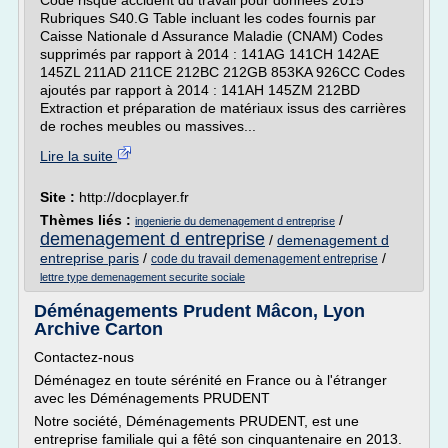
Code risque accident du travail pour données 2015
Rubriques S40.G Table incluant les codes fournis par
Caisse Nationale d Assurance Maladie (CNAM) Codes
supprimés par rapport à 2014 : 141AG 141CH 142AE
145ZL 211AD 211CE 212BC 212GB 853KA 926CC Codes
ajoutés par rapport à 2014 : 141AH 145ZM 212BD
Extraction et préparation de matériaux issus des carrières
de roches meubles ou massives...
Lire la suite
Site :
http://docplayer.fr
Thèmes liés :
/
ingenierie du demenagement d entreprise
demenagement d entreprise
/
demenagement d
entreprise paris
/
/
code du travail demenagement entreprise
lettre type demenagement securite sociale
Déménagements Prudent Mâcon, Lyon
Archive Carton
Contactez-nous
Déménagez en toute sérénité en France ou à l'étranger
avec les Déménagements PRUDENT
Notre société, Déménagements PRUDENT, est une
entreprise familiale qui a fêté son cinquantenaire en 2013.