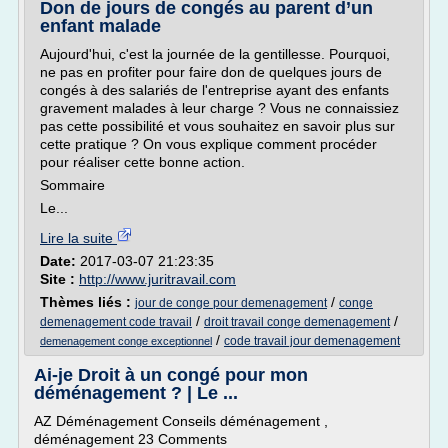
Don de jours de congés au parent d’un
enfant malade
Aujourd'hui, c'est la journée de la gentillesse. Pourquoi,
ne pas en profiter pour faire don de quelques jours de
congés à des salariés de l'entreprise ayant des enfants
gravement malades à leur charge ? Vous ne connaissiez
pas cette possibilité et vous souhaitez en savoir plus sur
cette pratique ? On vous explique comment procéder
pour réaliser cette bonne action.
Sommaire
Le...
Lire la suite
Date:
2017-03-07 21:23:35
Site :
http://www.juritravail.com
Thèmes liés :
/
jour de conge pour demenagement
conge
/
/
demenagement code travail
droit travail conge demenagement
/
code travail jour demenagement
demenagement conge exceptionnel
Ai-je Droit à un congé pour mon
déménagement ? | Le ...
AZ Déménagement Conseils déménagement ,
déménagement 23 Comments