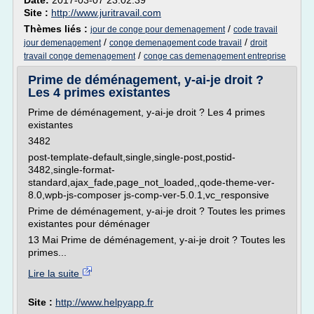
Date:
2017-03-07 23:02:39
Site :
http://www.juritravail.com
Thèmes liés :
/
jour de conge pour demenagement
code travail
/
/
jour demenagement
conge demenagement code travail
droit
/
travail conge demenagement
conge cas demenagement entreprise
Prime de déménagement, y-ai-je droit ?
Les 4 primes existantes
Prime de déménagement, y-ai-je droit ? Les 4 primes
existantes
3482
post-template-default,single,single-post,postid-
3482,single-format-
standard,ajax_fade,page_not_loaded,,qode-theme-ver-
8.0,wpb-js-composer js-comp-ver-5.0.1,vc_responsive
Prime de déménagement, y-ai-je droit ? Toutes les primes
existantes pour déménager
13 Mai Prime de déménagement, y-ai-je droit ? Toutes les
primes...
Lire la suite
Site :
http://www.helpyapp.fr